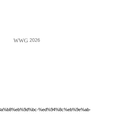
WWG
2026
%8a%b8%eb%9d%bc-%ed%94%8c%eb%9e%ab-