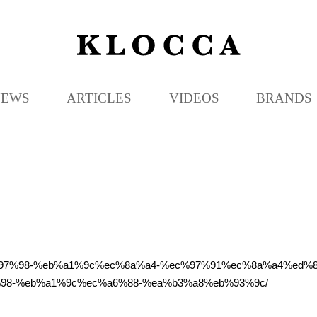
K
L
O
C
NEWS
ARTICLES
VIDEOS
BRANDS
C
A
%ec%97%98-%eb%a1%9c%ec%8a%a4-%ec%97%91%ec%8a%a4%ed
8-%eb%a1%9c%ec%a6%88-%ea%b3%a8%eb%93%9c/