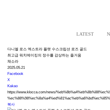
LATEST
다니엘 로스 엑스트라 플랫 수스크립션 로즈 골드
최고급 워치메이킹의 정수를 감상하는 즐거움
채소라
2025.05.21
S
Facebook
N
X
S
Kakao
S
https://www.klocca.com/news/%eb%8b%a4%eb%8b%88
h
%ec%88%98%ec%8a%a4%ed%81%ac%eb%a6%bd%ec%85%9
a
복사