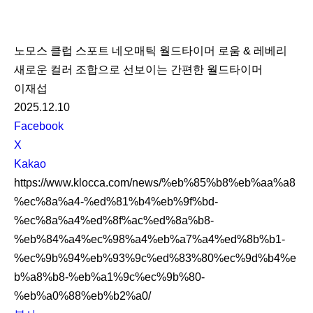
K
L
노모스 클럽 스포트 네오매틱 월드타이머 로움 & 레베리
O
새로운 컬러 조합으로 선보이는 간편한 월드타이머
C
이재섭
C
2025.12.10
A
S
Facebook
N
X
S
Kakao
S
https://www.klocca.com/news/%eb%85%b8%eb%aa%a8
h
%ec%8a%a4-%ed%81%b4%eb%9f%bd-
a
%ec%8a%a4%ed%8f%ac%ed%8a%b8-
r
%eb%84%a4%ec%98%a4%eb%a7%a4%ed%8b%b1-
e
%ec%9b%94%eb%93%9c%ed%83%80%ec%9d%b4%e
b%a8%b8-%eb%a1%9c%ec%9b%80-
%eb%a0%88%eb%b2%a0/