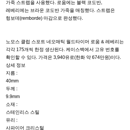
가죽 스트랩을 사용했다. 로움에는 블랙 코도반,
레베리에는 브라운 코도반 가죽을 매칭했다. 스트랩은
헝보데(remborde) 마감으로 완성했다.
노모스 클럽 스포트 네오매틱 월드타이머 로움 & 레베리는
각각 175개씩 한정 생산된다. 케이스백에서 고유 번호를
확인할 수 있다. 가격은 3,940유로(한화 약 674만원)이다.
상세 정보
지름 :
40mm
두께 :
9.9mm
소재 :
스테인리스 스틸
유리 :
사파이어 크리스털