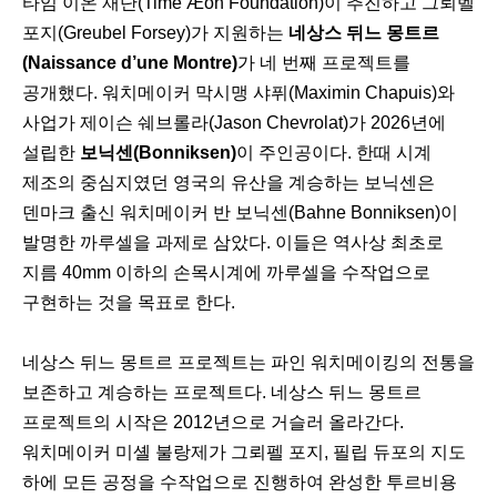
타임 이온 재단(Time Æon Foundation)이 추진하고 그뢰벨
포지(Greubel Forsey)가 지원하는
네상스 뒤느 몽트르
(Naissance d’une Montre)
가 네 번째 프로젝트를
공개했다. 워치메이커 막시맹 샤퓌(Maximin Chapuis)와
사업가 제이슨 쉐브롤라(Jason Chevrolat)가 2026년에
설립한
보닉센(Bonniksen)
이 주인공이다. 한때 시계
제조의 중심지였던 영국의 유산을 계승하는 보닉센은
덴마크 출신 워치메이커 반 보닉센(Bahne Bonniksen)이
발명한 까루셀을 과제로 삼았다. 이들은 역사상 최초로
지름 40mm 이하의 손목시계에 까루셀을 수작업으로
구현하는 것을 목표로 한다.
네상스 뒤느 몽트르 프로젝트는 파인 워치메이킹의 전통을
보존하고 계승하는 프로젝트다. 네상스 뒤느 몽트르
프로젝트의 시작은 2012년으로 거슬러 올라간다.
워치메이커 미셸 불랑제가 그뢰펠 포지, 필립 듀포의 지도
하에 모든 공정을 수작업으로 진행하여 완성한 투르비용