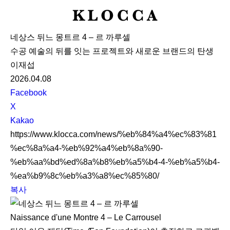
K
L
네상스 뒤느 몽트르 4 – 르 까루셀
O
수공 예술의 뒤를 잇는 프로젝트와 새로운 브랜드의 탄생
C
이재섭
C
2026.04.08
A
S
Facebook
N
X
S
Kakao
S
https://www.klocca.com/news/%eb%84%a4%ec%83%81
h
%ec%8a%a4-%eb%92%a4%eb%8a%90-
a
%eb%aa%bd%ed%8a%b8%eb%a5%b4-4-%eb%a5%b4-
r
%ea%b9%8c%eb%a3%a8%ec%85%80/
e
복사
Naissance d'une Montre 4 – Le Carrousel