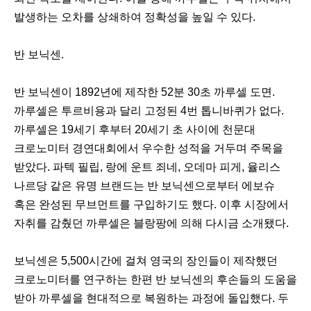
발생하는 오차를 상쇄하여 정확성을 높일 수 있다.
반 보닉센.
반 보닉센이 1892년에 제작한 52분 30초 까루셀 도면.
까루셀은 투르비용과 달리 고정된 4번 톱니바퀴가 없다.
까루셀은 19세기 후부터 20세기 초 사이에 천문대
크로노미터 경연대회에서 우수한 성적을 거두며 주목을
받았다. 파텍 필립, 랑에 운트 죄네, 오데마 피게, 율리스
나르당 같은 유명 브랜드는 반 보닉센으로부터 에보슈
혹은 완성된 무브먼트를 구입하기도 했다. 이후 시장에서
자취를 감췄던 까루셀은 블랑팡에 의해 다시금 소개됐다.
이
다
보닉센은 5,500시간에 걸쳐 영국의 장인들이 제작했던
전
음
크로노미터를 연구하는 한편 반 보닉센의 후손들의 도움을
받아 까루셀을 현대적으로 복원하는 과정에 돌입했다. 두