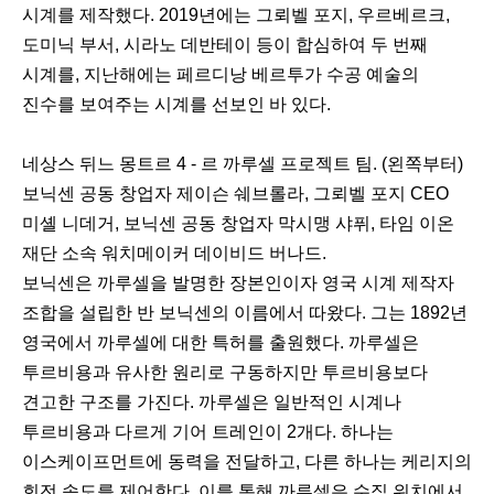
시계를 제작했다. 2019년에는 그뢰벨 포지, 우르베르크,
도미닉 부서, 시라노 데반테이 등이 합심하여 두 번째
시계를, 지난해에는 페르디낭 베르투가 수공 예술의
진수를 보여주는 시계를 선보인 바 있다.
네상스 뒤느 몽트르 4 - 르 까루셀 프로젝트 팀. (왼쪽부터)
보닉센 공동 창업자 제이슨 쉐브롤라, 그뢰벨 포지 CEO
미셸 니데거, 보닉센 공동 창업자 막시맹 샤퓌, 타임 이온
재단 소속 워치메이커 데이비드 버나드.
보닉센은 까루셀을 발명한 장본인이자 영국 시계 제작자
조합을 설립한 반 보닉센의 이름에서 따왔다. 그는 1892년
영국에서 까루셀에 대한 특허를 출원했다. 까루셀은
투르비용과 유사한 원리로 구동하지만 투르비용보다
견고한 구조를 가진다. 까루셀은 일반적인 시계나
투르비용과 다르게 기어 트레인이 2개다. 하나는
이스케이프먼트에 동력을 전달하고, 다른 하나는 케리지의
회전 속도를 제어한다. 이를 통해 까루셀은 수직 위치에서