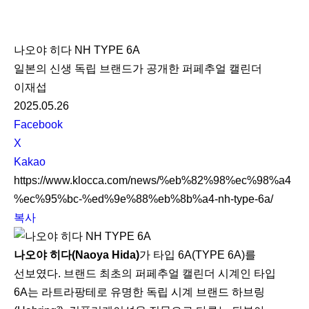
K
L
나오야 히다 NH TYPE 6A
O
일본의 신생 독립 브랜드가 공개한 퍼페추얼 캘린더
C
이재섭
C
2025.05.26
A
S
Facebook
N
X
S
Kakao
S
https://www.klocca.com/news/%eb%82%98%ec%98%a4
h
%ec%95%bc-%ed%9e%88%eb%8b%a4-nh-type-6a/
a
복사
r
e
나오야 히다(Naoya Hida)
가 타입 6A(TYPE 6A)를
선보였다. 브랜드 최초의 퍼페추얼 캘린더 시계인 타입
6A는 라트라팡테로 유명한 독립 시계 브랜드 하브링