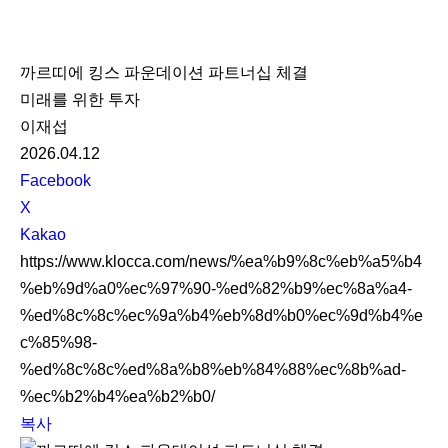
K
L
까르띠에 킹스 파운데이션 파트너십 체결
O
미래를 위한 투자
C
이재섭
C
2026.04.12
A
S
Facebook
N
X
S
Kakao
S
https://www.klocca.com/news/%ea%b9%8c%eb%a5%b4
h
%eb%9d%a0%ec%97%90-%ed%82%b9%ec%8a%a4-
a
%ed%8c%8c%ec%9a%b4%eb%8d%b0%ec%9d%b4%e
r
c%85%98-
e
%ed%8c%8c%ed%8a%b8%eb%84%88%ec%8b%ad-
%ec%b2%b4%ea%b2%b0/
복사