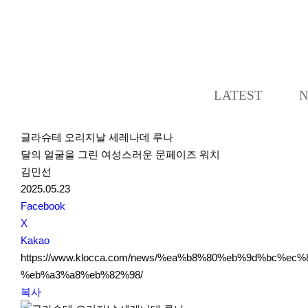
LATEST
글라슈테 오리지날 세레나데 루나
달의 얼굴을 그린 여성스러운 문페이즈 워치
김민선
2025.05.23
S
Facebook
N
X
S
Kakao
S
https://www.klocca.com/news/%ea%b8%80%eb%9d%bc
h
%eb%a3%a8%eb%82%98/
a
복사