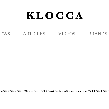
K
L
O
C
NEWS
ARTICLES
VIDEOS
BRANDS
C
A
%ec%8a%88%ed%85%8c-%ec%98%a4%eb%a6%ac%ec%a7%80%eb