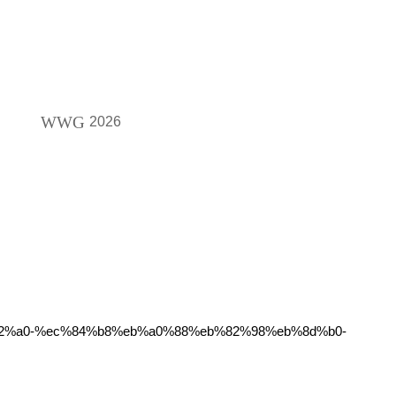
WWG
2026
%82%a0-%ec%84%b8%eb%a0%88%eb%82%98%eb%8d%b0-