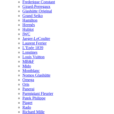
Frederique Constant
Girard-Perregaux
Glashütte Original
Grand Seiko
Hamilton
Hermès
Hublot
IWC
Jaeger-LeCoultre
Laurent Ferrier
L’Epée 1839
Longines
Louis Vuitton
MB&F
Mido
Montblanc
Nomos Glashütte
Omega
Oris
Panerai
Parmigiani Fleurier
Patek Philippe
Piaget
Rado
Richard Mille