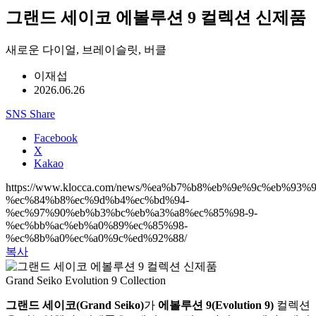
그랜드 세이코 에볼루션 9 컬렉션 신제품
새로운 다이얼, 브레이슬릿, 버클
이재섭
2026.06.26
SNS Share
Facebook
X
Kakao
https://www.klocca.com/news/%ea%b7%b8%eb%9e%9c%eb%93%9
%ec%84%b8%ec%9d%b4%ec%bd%94-
%ec%97%90%eb%b3%bc%eb%a3%a8%ec%85%98-9-
%ec%bb%ac%eb%a0%89%ec%85%98-
%ec%8b%a0%ec%a0%9c%ed%92%88/
복사
Grand Seiko Evolution 9 Collection
그랜드 세이코(Grand Seiko)
가
에볼루션 9(Evolution 9)
컬렉션