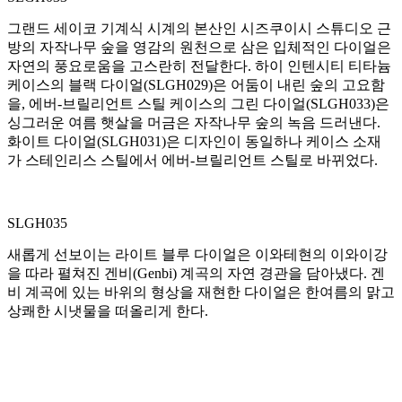
그랜드 세이코 기계식 시계의 본산인 시즈쿠이시 스튜디오 근
방의 자작나무 숲을 영감의 원천으로 삼은 입체적인 다이얼은
자연의 풍요로움을 고스란히 전달한다. 하이 인텐시티 티타늄
케이스의 블랙 다이얼(SLGH029)은 어둠이 내린 숲의 고요함
을, 에버-브릴리언트 스틸 케이스의 그린 다이얼(SLGH033)은
싱그러운 여름 햇살을 머금은 자작나무 숲의 녹음 드러낸다.
화이트 다이얼(SLGH031)은 디자인이 동일하나 케이스 소재
가 스테인리스 스틸에서 에버-브릴리언트 스틸로 바뀌었다.
SLGH035
새롭게 선보이는 라이트 블루 다이얼은 이와테현의 이와이강
을 따라 펼쳐진 겐비(Genbi) 계곡의 자연 경관을 담아냈다. 겐
비 계곡에 있는 바위의 형상을 재현한 다이얼은 한여름의 맑고
상쾌한 시냇물을 떠올리게 한다.
4개 제품 모두 셀프와인딩 칼리버 9SA5를 탑재했다. 그랜드
세이코 시계 제작의 놀라운 성과라고 평할 수 있는 이 무브먼