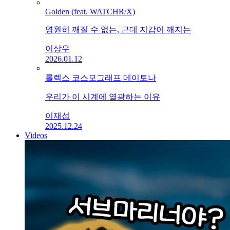
Golden (feat. WATCHR/X)
영원히 깨질 수 없는, 근데 지갑이 깨지는
이상우
2026.01.12
롤렉스 코스모그래프 데이토나
우리가 이 시계에 열광하는 이유
이재섭
2025.12.24
Videos