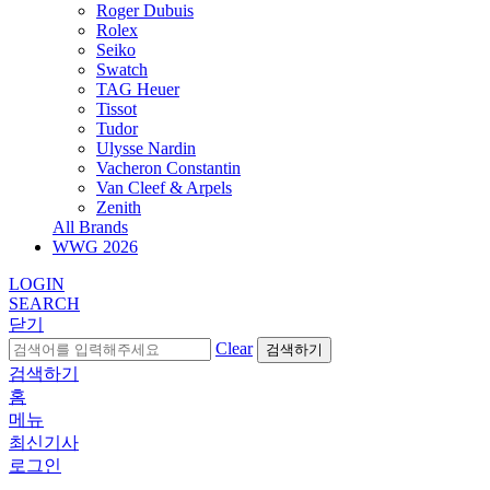
Roger Dubuis
Rolex
Seiko
Swatch
TAG Heuer
Tissot
Tudor
Ulysse Nardin
Vacheron Constantin
Van Cleef & Arpels
Zenith
All Brands
WWG
2026
LOGIN
SEARCH
닫기
Clear
검색하기
검색하기
홈
메뉴
최신기사
로그인