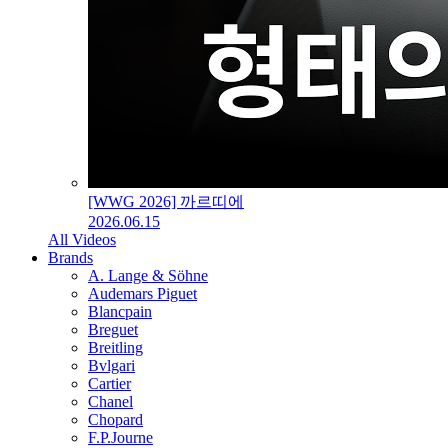
[WWG 2026] 까르띠에
2026.06.15
All Videos
Brands
A. Lange & Söhne
Audemars Piguet
Blancpain
Breguet
Breitling
Bvlgari
Cartier
Chanel
Chopard
F.P.Journe