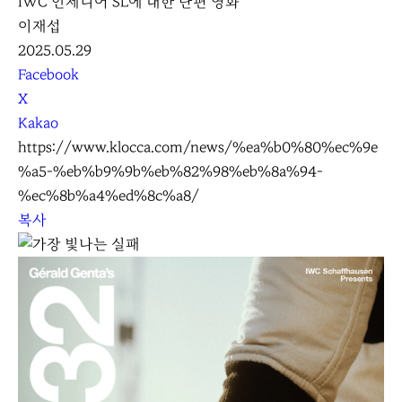
IWC 인제니어 SL에 대한 단편 영화
이재섭
2025.05.29
S
Facebook
N
X
S
Kakao
S
https://www.klocca.com/news/%ea%b0%80%ec%9e
h
%a5-%eb%b9%9b%eb%82%98%eb%8a%94-
a
%ec%8b%a4%ed%8c%a8/
r
복사
e