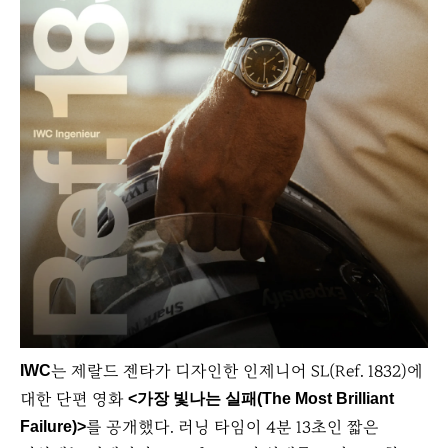
는 제랄드 젠타가 디자인한 인제니어 SL(Ref. 1832)에
IWC
대한 단편 영화
<가장 빛나는 실패(The Most Brilliant
를 공개했다. 러닝 타임이 4분 13초인 짧은
Failure)>