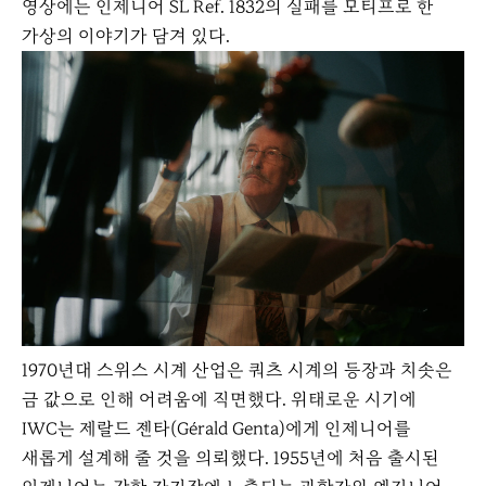
영상에는 인제니어 SL Ref. 1832의 실패를 모티프로 한
가상의 이야기가 담겨 있다.
다
1970년대 스위스 시계 산업은 쿼츠 시계의 등장과 치솟은
음
금 값으로 인해 어려움에 직면했다. 위태로운 시기에
IWC는 제랄드 젠타(Gérald Genta)에게 인제니어를
새롭게 설계해 줄 것을 의뢰했다. 1955년에 처음 출시된