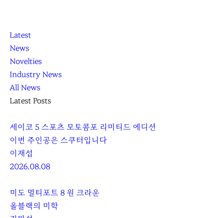
K
닫
K
Latest
L
기
L
News
O
O
Novelties
C
C
Industry News
C
C
All News
A
A
Latest Posts
세이코 5 스포츠 모토콤포 리미티드 에디션
이번 주인공은 스쿠터입니다
이재섭
2026.08.08
미도 멀티포트 8 원 크라운
올블랙의 미학