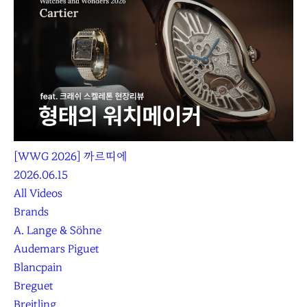
[WWG 2026] 까르띠에
2026.06.15
All Videos
Brands
A. Lange & Söhne
Audemars Piguet
Blancpain
Breguet
Breitling