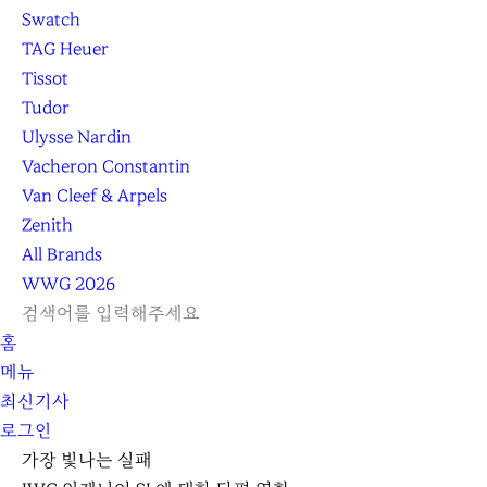
Swatch
TAG Heuer
Tissot
Tudor
Ulysse Nardin
Vacheron Constantin
Van Cleef & Arpels
Zenith
All Brands
WWG
2026
L
S
닫
검
검
홈
O
E
기
C
색
색
메뉴
G
A
l
하
기
하
최신기사
I
R
e
기
로그인
N
C
a
H
r
가장 빛나는 실패