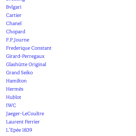
Bvlgari
Cartier
Chanel
Chopard
F.P.Journe
Frederique Constant
Girard-Perregaux
Glashütte Original
Grand Seiko
Hamilton
Hermès
Hublot
IWC
Jaeger-LeCoultre
Laurent Ferrier
L’Epée 1839