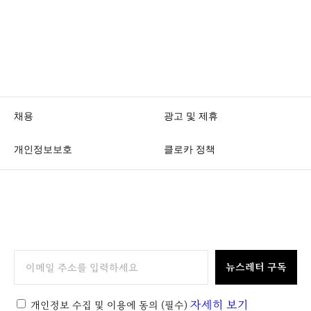
K
L
O
C
C
A
채용
광고 및 제휴
개인정보보호
클로카 정책
K
L
O
뉴스레터 구독
C
C
자세히 보기
개인정보 수집 및 이용에 동의
(필수)