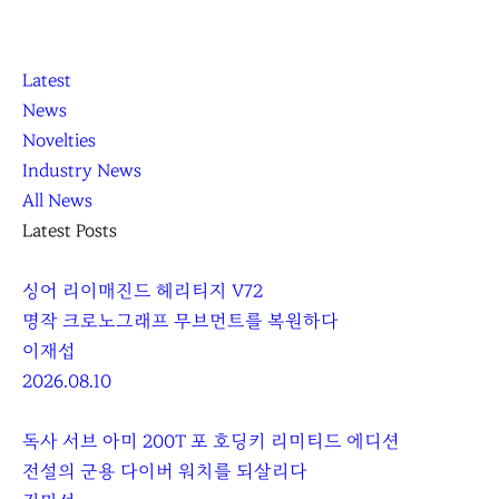
K
닫
K
Latest
L
기
L
News
O
O
Novelties
C
C
Industry News
C
C
All News
A
A
Latest Posts
싱어 리이매진드 헤리티지 V72
명작 크로노그래프 무브먼트를 복원하다
이재섭
2026.08.10
독사 서브 아미 200T 포 호딩키 리미티드 에디션
전설의 군용 다이버 워치를 되살리다