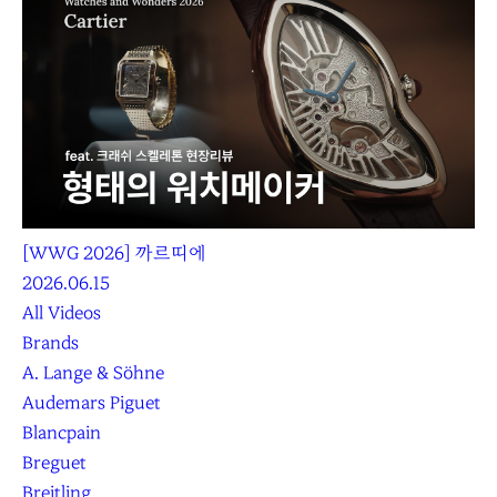
[WWG 2026] 까르띠에
2026.06.15
All Videos
Brands
A. Lange & Söhne
Audemars Piguet
Blancpain
Breguet
Breitling