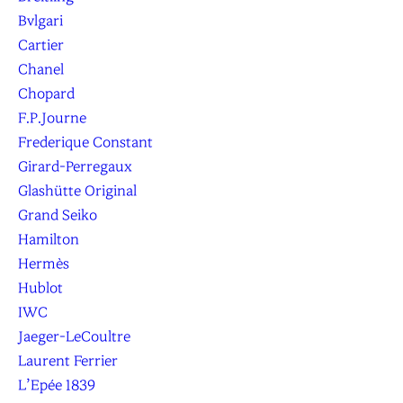
Bvlgari
Cartier
Chanel
Chopard
F.P.Journe
Frederique Constant
Girard-Perregaux
Glashütte Original
Grand Seiko
Hamilton
Hermès
Hublot
IWC
Jaeger-LeCoultre
Laurent Ferrier
L’Epée 1839