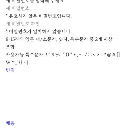
새 비밀번호를 입력해 주세요.
비
* 유효하지 않은 비밀번호입니다.
밀
번
비
호
* 비밀번호가 일치하지 않습니다.
밀
보
8~15자의 영문 대/소문자, 숫자, 특수문자 중 2개 이상
번
기
호
조합
보
사용가능 특수문자: ! “ $ % ‘ () * + , - . / : ; < > = ? @ # []
기
₩ ^ _`{} ~ |
변경
채용