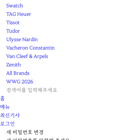
Swatch
TAG Heuer
Tissot
Tudor
Ulysse Nardin
Vacheron Constantin
Van Cleef & Arpels
Zenith
All Brands
WWG
2026
L
S
닫
검
검
홈
O
E
기
C
색
색
메뉴
G
A
l
하
기
하
최신기사
I
R
e
기
로그인
N
C
a
H
r
새 비밀번호 변경