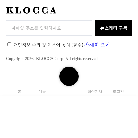
K
L
O
뉴스레터 구독
C
C
자세히 보기
개인정보 수집 및 이용에 동의
(필수)
A
Copyright 2026. KLOCCA Corp. All rights reserved.
검
색
하
홈
메뉴
최신기사
로그인
기
닫
기
검
색
C
하