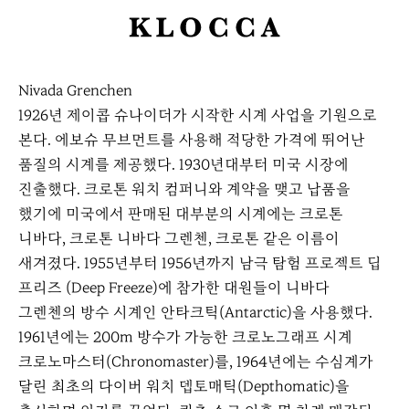
K
L
O
Nivada Grenchen
C
1926년 제이콥 슈나이더가 시작한 시계 사업을 기원으로
C
본다. 에보슈 무브먼트를 사용해 적당한 가격에 뛰어난
A
품질의 시계를 제공했다. 1930년대부터 미국 시장에
진출했다. 크로톤 워치 컴퍼니와 계약을 맺고 납품을
했기에 미국에서 판매된 대부분의 시계에는 크로톤
니바다, 크로톤 니바다 그렌첸, 크로톤 같은 이름이
새겨졌다. 1955년부터 1956년까지 남극 탐험 프로젝트 딥
프리즈 (Deep Freeze)에 참가한 대원들이 니바다
그렌첸의 방수 시계인 안타크틱(Antarctic)을 사용했다.
1961년에는 200m 방수가 가능한 크로노그래프 시계
크로노마스터(Chronomaster)를, 1964년에는 수심계가
달린 최초의 다이버 워치 뎁토매틱(Depthomatic)을