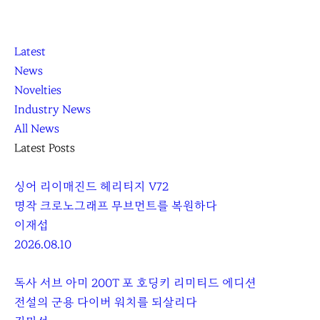
K
닫
K
Latest
L
기
L
News
O
O
Novelties
C
C
Industry News
C
C
All News
A
A
Latest Posts
싱어 리이매진드 헤리티지 V72
명작 크로노그래프 무브먼트를 복원하다
이재섭
2026.08.10
독사 서브 아미 200T 포 호딩키 리미티드 에디션
전설의 군용 다이버 워치를 되살리다