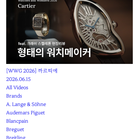
[WWG 2026] 까르띠에
2026.06.15
All Videos
Brands
A. Lange & Söhne
Audemars Piguet
Blancpain
Breguet
Breitling