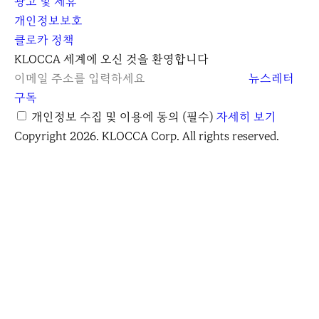
광고 및 제휴
개인정보보호
클로카 정책
I
Y
K
KLOCCA 세계에 오신 것을 환영합니다
n
o
L
뉴스레터
s
u
O
구독
t
t
C
개인정보 수집 및 이용에 동의
(필수)
자세히 보기
a
u
C
Copyright 2026. KLOCCA Corp. All rights reserved.
r
b
A
g
e
r
a
m
닫
기