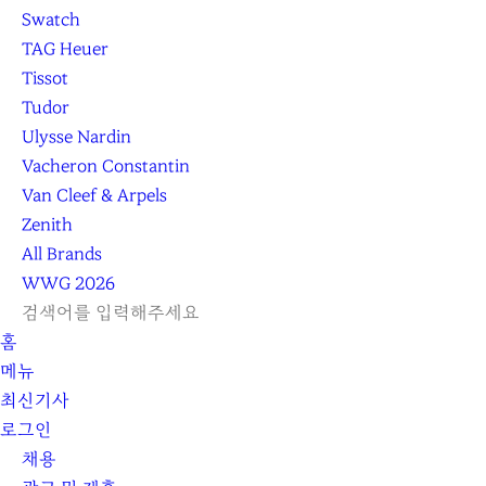
Swatch
TAG Heuer
Tissot
Tudor
Ulysse Nardin
Vacheron Constantin
Van Cleef & Arpels
Zenith
All Brands
WWG
2026
L
S
닫
검
검
홈
O
E
기
C
색
색
메뉴
G
A
l
하
기
하
최신기사
I
R
e
기
로그인
N
C
a
H
r
채용