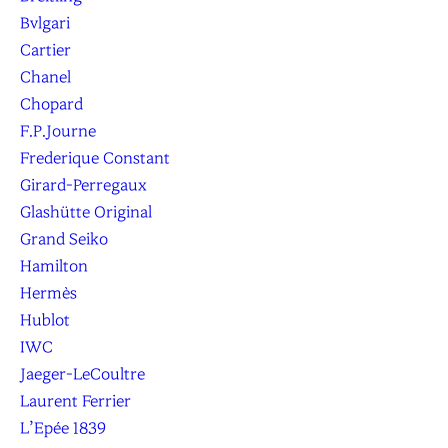
Bvlgari
Cartier
Chanel
Chopard
F.P.Journe
Frederique Constant
Girard-Perregaux
Glashütte Original
Grand Seiko
Hamilton
Hermès
Hublot
IWC
Jaeger-LeCoultre
Laurent Ferrier
L’Epée 1839