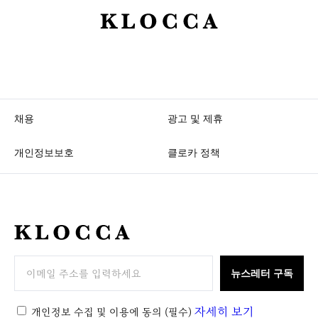
K
L
O
C
C
A
채용
광고 및 제휴
개인정보보호
클로카 정책
K
L
O
뉴스레터 구독
C
C
자세히 보기
개인정보 수집 및 이용에 동의
(필수)