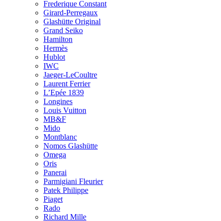
Frederique Constant
Girard-Perregaux
Glashütte Original
Grand Seiko
Hamilton
Hermès
Hublot
IWC
Jaeger-LeCoultre
Laurent Ferrier
L’Epée 1839
Longines
Louis Vuitton
MB&F
Mido
Montblanc
Nomos Glashütte
Omega
Oris
Panerai
Parmigiani Fleurier
Patek Philippe
Piaget
Rado
Richard Mille