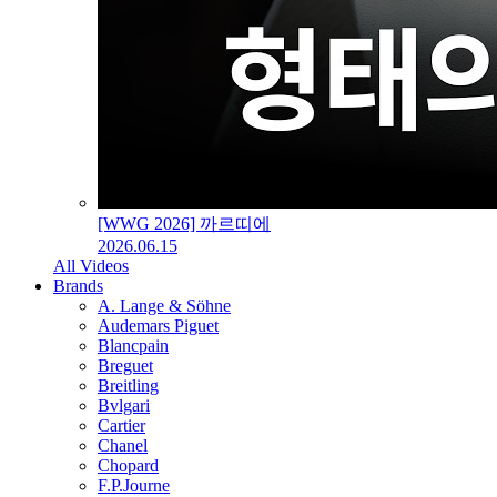
[WWG 2026] 까르띠에
2026.06.15
All Videos
Brands
A. Lange & Söhne
Audemars Piguet
Blancpain
Breguet
Breitling
Bvlgari
Cartier
Chanel
Chopard
F.P.Journe