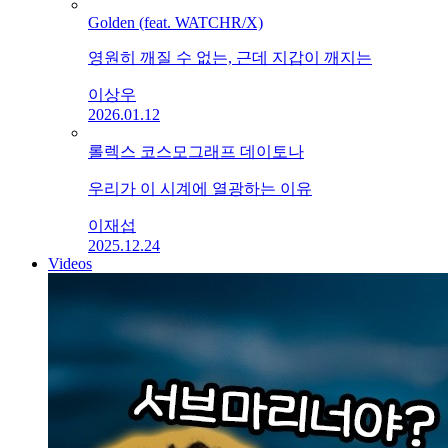
Golden (feat. WATCHR/X)
영원히 깨질 수 없는, 근데 지갑이 깨지는
이상우
2026.01.12
롤렉스 코스모그래프 데이토나
우리가 이 시계에 열광하는 이유
이재섭
2025.12.24
Videos