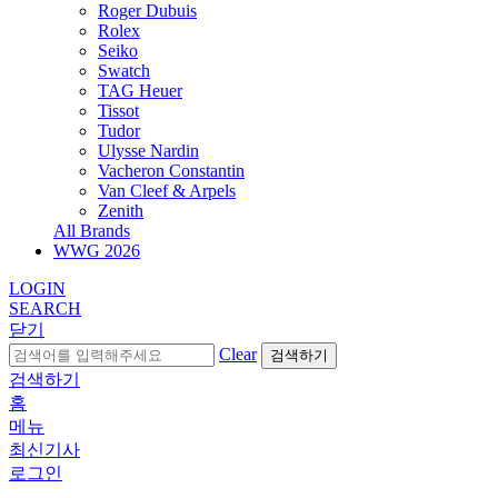
Roger Dubuis
Rolex
Seiko
Swatch
TAG Heuer
Tissot
Tudor
Ulysse Nardin
Vacheron Constantin
Van Cleef & Arpels
Zenith
All Brands
WWG
2026
LOGIN
SEARCH
닫기
Clear
검색하기
검색하기
홈
메뉴
최신기사
로그인