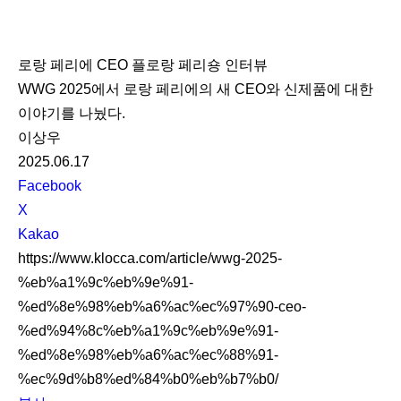
K
L
로랑 페리에 CEO 플로랑 페리숑 인터뷰
O
WWG 2025에서 로랑 페리에의 새 CEO와 신제품에 대한
C
이야기를 나눴다.
C
이상우
A
2025.06.17
S
Facebook
N
X
S
Kakao
S
https://www.klocca.com/article/wwg-2025-
h
%eb%a1%9c%eb%9e%91-
a
%ed%8e%98%eb%a6%ac%ec%97%90-ceo-
r
%ed%94%8c%eb%a1%9c%eb%9e%91-
e
%ed%8e%98%eb%a6%ac%ec%88%91-
%ec%9d%b8%ed%84%b0%eb%b7%b0/