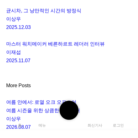
균시차, 그 낭만적인 시간의 방정식
이상우
2025.12.03
마스터 워치메이커 베른하르트 레더러 인터뷰
이재섭
2025.11.07
More Posts
여름 안에서: 로열 오크 오프쇼어
검
여름 시즌을 위한 상큼한 오프쇼어
색
이상우
하
홈
메뉴
최신기사
로그인
2026.08.07
기