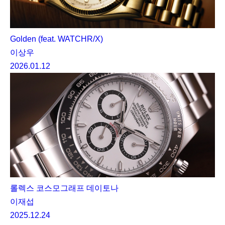
Golden (feat. WATCHR/X)
이상우
2026.01.12
롤렉스 코스모그래프 데이토나
이재섭
2025.12.24