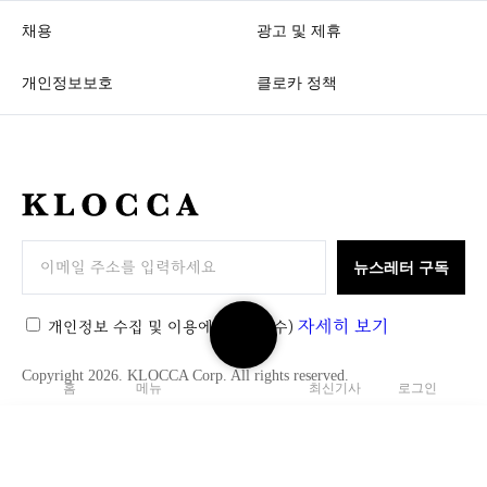
채용
광고 및 제휴
개인정보보호
클로카 정책
K
L
O
뉴스레터 구독
C
검
C
자세히 보기
개인정보 수집 및 이용에 동의
(필수)
색
A
하
Copyright 2026. KLOCCA Corp. All rights reserved.
홈
메뉴
최신기사
로그인
기