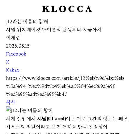
K
L
J12라는 이름의 항해
O
샤넬 워치메이킹 아이콘의 탄생부터 지금까지
C
이재섭
C
2026.05.15
A
S
Facebook
N
X
S
Kakao
S
https://www.klocca.com/article/j12%eb%9d%bc%eb
h
%8a%94-%ec%9d%b4%eb%a6%84%ec%9d%98-
a
%ed%95%ad%ed%95%b4/
r
복사
e
시계 산업에서
이 보여준 그간의 행보는 패션
샤넬(Chanel)
하우스의 일탈이라고 보기 어려울 만큼 진정성이