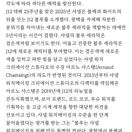
각도에 따라 색다른 매력을 발산한다.
J12 데뷔 25주년을 맞은 2025년 샤넬은 블랙과 화이트의
뒤를 잇는 J12 블루를 소개했다. 광택을 자제해 차분한
분위기를 자아내는 새로운 블루 세라믹을 개발하는 데에만
5년이라는 시간이 걸렸다. 샤넬의 블루 세라믹은
검은색처럼 보이기도 한다. 어둡고 진중한 블루 세라믹은
J12에 새로운 캐릭터를 부여했다. 이는 검은색에 새로운
색을 입히고 파란 빛을 담고 싶었다는 샤넬 워치
크리에이션 스튜디오의 수장 아르노 샤스탱(Arnaud
Chastaingt)의 의도가 반영된 것이다. 2013년부터 샤넬
워치메이킹 크리에이션 스튜디오의 디렉터를 역임해온
아르노 샤스탱은 2019년에 J12의 리뉴얼을
진두지휘했으며, 보이 프렌드, 코드 코코, 무슈 워치를
기획하는 등 고급 시계 제작을 향한 대담한 비전을
선보이고 있다. 샤넬 워치메이킹의 수준을 한 단계
끌어올렸다는 평가를 받는 그는 “블루는 샤넬
워치메이킹을 위해 만든 특별한 컬러다. 광학에서 블랙과