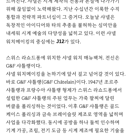
느껴진다. 샤넬은 시계 제작의 전통과 본질에 다가가기
위해 끊임없이 노력해왔다. 지난 수십년간 이룩한 수직
통합과 전략적 파트너십이 그 증거다. 오늘날 샤넬은
독창적인 아이디어와 타의 추종을 불허하는 심미안을
내세워 시계 예술의 다양성을 넓히고 있다. 이런 샤넬
워치메이킹의 중심에는
가 있다.
J12
스위스 라쇼드퐁에 위치한 샤넬 워치 매뉴팩처. 전신은
G&F 샤틀랭이다.
샤넬 워치메이킹을 논하기에 앞서 짚고 넘어갈 것이 있다.
바로 G&F 샤틀랭(G&F Châtelain)이다. 1947년 조르주
샤틀랭과 프랑수아 샤틀랭 형제가 스위스 라쇼드퐁에서
설립한 G&F 샤틀랭의 주된 업무는 가죽 팔찌에 달린
버클을 폴리싱하는 것이었다. 이후 G&F 샤틀랭은 골드
케이스 폴리싱과 금속 브레이슬릿 제조로 영역을 넓히며
사업을 다각화했다. 동시에 공방을 하나 둘씩 인수하며
기계 가공, 조립, 전기 도금 등 시계 제조에 필요한 기술을