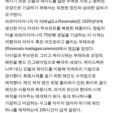
깨지기 쉬운 오팔과 제이드를 얇은 두께로 자르고 원하는
모양으로 가공하기 위해서는 숙련된 장인의 섬세한 솜씨가
요구된다.
파르미지아니의 라 라베날(La Ravenale)은 1920년대에
생산된 미닛 리피터 무브먼트를 복원한 제품이다. 창립자
미셸 파르미지아니의 75번째 생일을 기념하는 이 시계는
여행자의 야자수 혹은 여인초라고 불리는 부채파초
(Ravenala madagascariensis)에서 영감을 얻었다.
다이얼과 무브먼트 그리고 케이스에는 부채파초 모양의
패턴을 핸드 인그레이빙으로 빼곡히 새겼다. 케이스백은
나무 대신 오팔과 제이드를 이용해 마케트리 기법으로
장식했다. 회중시계를 걸기 위한 체인도 수작업으로
제작했다. 체인 제작 명인 로랑 졸리에가 만든 화이트 골드
체인은 사용자와 회중시계, 과거의 유산과 현대의 시계
제작을 이어주는 매개체가 된다. 링크 하나하나를
가공하고 마감하는 수고를 아끼지 않아야 하기에 체인
하나를 제작하는데 100시간이 넘게 걸린다.