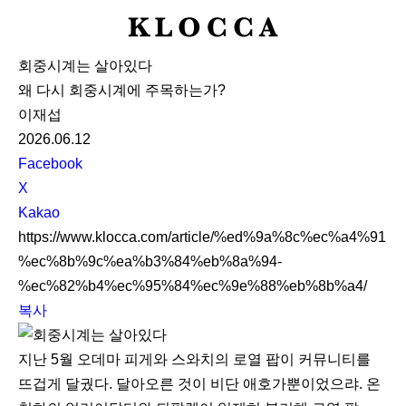
K
L
회중시계는 살아있다
O
왜 다시 회중시계에 주목하는가?
C
이재섭
C
2026.06.12
A
S
Facebook
N
X
S
Kakao
S
https://www.klocca.com/article/%ed%9a%8c%ec%a4%91
h
%ec%8b%9c%ea%b3%84%eb%8a%94-
a
%ec%82%b4%ec%95%84%ec%9e%88%eb%8b%a4/
r
복사
e
지난 5월 오데마 피게와 스와치의 로열 팝이 커뮤니티를
뜨겁게 달궜다. 달아오른 것이 비단 애호가뿐이었으랴. 온