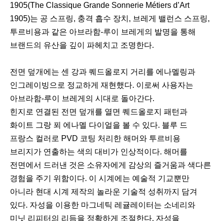
1905(The Classique Grande Sonnerie Métiers d’Art
1905)는 공 스프링, 충격 흡수 장치, 브레게 밸런스 스프링,
투르비용과 같은 아브라함-루이 브레게의 발명을 통해
브랜드의 유산을 깊이 파헤치고 조명한다.
전면 덮개에는 센 강과 퀘드올로지 거리를 에나멜링과
인그레이빙으로 정교하게 재현했다. 이로써 사용자는
아브라함-루이 브레게의 시대로 돌아간다.
힌지로 연결된 전면 덮개를 열면 퀘드올로지 패턴과
화이트 그랑 푀 에나멜 다이얼을 볼 수 있다. 블루 드
프랑스 컬러로 PVD 코팅 처리한 해머와 투르비용
브리지가 연출하는 색의 대비가 인상적이다. 해머를
전면에서 드러낸 것은 소유자에게 감상의 즐거움과 색다른
경험을 주기 위함이다. 이 시계에는 예술적 기교뿐만
아니라 현대 시계 제작의 놀라운 기술적 성취까지 담겨
있다. 자성을 이용한 마그네틱 레귤레이터는 소네리와
미닛 리피터의 리듬을 정확하게 조절한다. 자성을