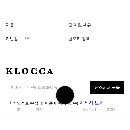
채용
광고 및 제휴
개인정보보호
클로카 정책
K
L
O
뉴스레터 구독
검
C
색
C
자세히 보기
개인정보 수집 및 이용에 동의
(필수)
하
A
홈
메뉴
최신기사
로그인
기
Copyright 2026. KLOCCA Corp. All rights reserved.