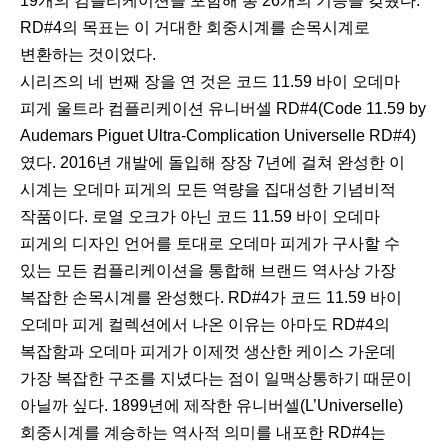
19개의 컴플리케이션을 포함해 총 26개의 기능을 갖췄다.
RD#4의 목표는 이 거대한 회중시계를 손목시계로
변환하는 것이었다.
시리즈의 네 번째 장을 연 것은 코드 11.59 바이 오데마
피게 울트라 컴플리케이션 유니버셀 RD#4(Code 11.59 by
Audemars Piguet Ultra-Complication Universelle RD#4)
였다. 2016년 개발에 돌입해 장장 7년에 걸쳐 완성한 이
시계는 오데마 피게의 모든 역량을 집대성한 기념비적
작품이다. 로열 오크가 아닌 코드 11.59 바이 오데마
피게의 디자인 언어를 토대로 오데마 피게가 구사할 수
있는 모든 컴플리케이션을 통합해 브랜드 역사상 가장
복잡한 손목시계를 완성했다. RD#4가 코드 11.59 바이
오데마 피게 컬렉션에서 나온 이유는 아마도 RD#4의
복잡함과 오데마 피게가 이제껏 생산한 케이스 가운데
가장 복잡한 구조를 지녔다는 점이 일맥상통하기 때문이
아닐까 싶다. 1899년에 제작한 유니버셀(L’Universelle)
회중시계를 계승하는 역사적 의미를 내포한 RD#4는