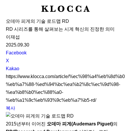
K
L
오데마 피게의 기술 로드맵 RD
O
RD 시리즈를 통해 살펴보는 시계 혁신의 진정한 의미
C
이재섭
C
2025.09.30
A
S
Facebook
N
X
S
Kakao
S
https://www.klocca.com/article/%ec%98%a4%eb%8d%b0
h
%eb%a7%88-%ed%94%bc%ea%b2%8c%ec%9d%98-
a
%ea%b8%b0%ec%88%a0-
r
%eb%a1%9c%eb%93%9c%eb%a7%b5-rd/
e
복사
2015년부터 이어진
오데마 피게(Audemars Piguet)
의