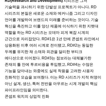
RD(Research and Development)
시리즈는 그저
기술력을 과시하기 위한 단발성 프로젝트가 아니다. RD
시리즈의 본질은 새로운 소재와 메커니즘 그리고 디자인
언어를 개발하여 브랜드의 미래를 준비하는 것이다. 기술
혁신을 촉진하고 이를 양산 제품에 이식하기 위한 지렛대
역할을 하는 RD 시리즈는 오데마 피게 복잡 시계의
근간으로 자리잡았다. RD#1은 1년 만에 콘셉트 라인에서
상용화된 이후 여러 시계로 전이됐고, RD#2는 동일한
두께를 유지한 채 소재와 외관을 달리한 부티크
에디션으로 이어졌다. RD#3는 점보라는 대체불가한
존재의 틀 안에 투르비용을 투입했고, RD#4는 수많은
기능을 담아내는 와중에도 실제 착용을 고려한 사용자
친화적인 모습을 보여줬다. 이는 RD 시리즈가 지적 허영이
아닌 설계, 생산, 특허 전반을 아우르는 시계 개발의 핵심
파이프라인임을 의미한다.
콘셉트 워치의 상업적 진화