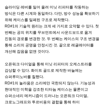
슬라이딩 레버를 밀어 올려 미닛 리피터를 작동하는
슬
방식은 다른 시계와 동일하다. 다만, 방수 성능을 확보하기
패
위해 케이스를 밀폐된 구조로 제작했다.
이
다
RD#1의 기술적 원리는 크게 세 가지로 요약할 수 있다. 첫
전
음
번째는 공의 위치를 무브먼트에서 사운드보드로 옮겨
진동의 경로를 변경한 것. 두 번째는 케이스의 구조 변경을
통해 소리의 공명을 안정시킨 것. 끝으로 레귤레이터를
개선해 잡음을 없앤 것이다.
오픈워크 다이얼을 통해 미닛 리피터의 오케스트라를
감상할 수 있다. 화이트 골드로 제작한 바늘에는
슈퍼루미노바를 칠했다.
RD#1의 놀라움은 소리에만 국한되지 않는다. 기능성과
현대적인 미학을 강조한 티타늄 케이스는 물론이고
슈퍼소네리 메커니즘이 드러나는 오픈워크 다이얼,
크로노그래프와 투르비용의 결합을 통해 하이