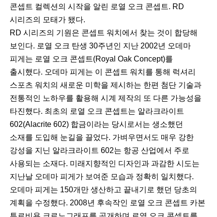
콘셉트 컬렉션의 시작을 알린 로열 오크 콘셉트. RD
시리즈의 모태가 됐다.
RD 시리즈의 기원은 콘셉트 워치에서 찾는 것이 합당해
보인다. 로열 오크 탄생 30주년인 지난 2002년 오데마
피게는 로열 오크 콘셉트(Royal Oak Concept)를
출시했다. 오데마 피게는 이 콘셉트 워치를 통해 럭셔리
스포츠 워치의 새로운 미학을 제시하는 한편 첨단 기술과
전통적인 노하우를 활용해 시계 제작의 또 다른 가능성을
타진했다. 최초의 로열 오크 콘셉트는 알라크라이트
602(Alacrite 602) 합금이라는 당시로서는 생소했던
소재를 도입해 눈길을 끌었다. 가벼우면서도 매우 강한
강성을 지닌 알라크라이트 602는 항공 산업에서 주로
사용되는 소재다. 미래지향적인 디자인과 과감한 시도는
지난날 오데마 피게가 보여준 모습과 정확히 일치했다.
오데마 피게는 150개만 생산하고 끝내기로 했던 당초의
계획을 수정했다. 2008년 후속작인 로열 오크 콘셉트 카본
투르비용 크로노그래프를 공개하며 로열 오크 콘셉트를