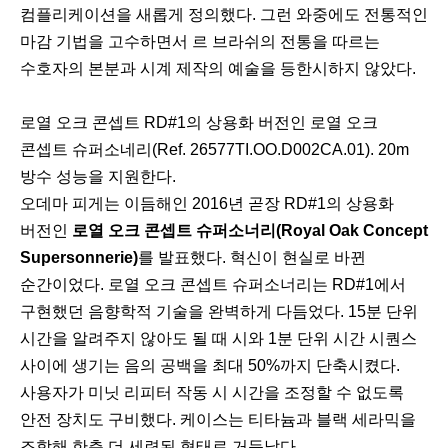
컴플리케이션을 새롭게 정의했다. 그런 와중에도 전통적인
마감 기법을 고수하면서 르 브라쉬의 전통을 따르는
수호자의 본분과 시계 제작의 예술을 등한시하지 않았다.
로열 오크 콘셉트 RD#1의 상용화 버전인 로열 오크
콘셉트 슈퍼소네리(Ref. 26577TI.OO.D002CA.01). 20m
방수 성능을 지원한다.
오데마 피게는 이듬해인 2016년 곧장 RD#1의 상용화
버전인
로열 오크 콘셉트 슈퍼소너리(Royal Oak Concept
Supersonnerie)
를 발표했다. 혁신이 현실로 바뀐
순간이었다. 로열 오크 콘셉트 슈퍼소너리는 RD#1에서
구현했던 음향학적 기술을 완벽하게 다듬었다. 15분 단위
시간을 알려주지 않아도 될 때 시와 1분 단위 시간 시퀀스
사이에 생기는 음의 공백을 최대 50%까지 단축시켰다.
사용자가 미닛 리피터 작동 시 시간을 조정할 수 없도록
안전 장치도 구비했다. 케이스는 티타늄과 블랙 세라믹을
조합해 한층 더 세련된 형태로 거듭났다.