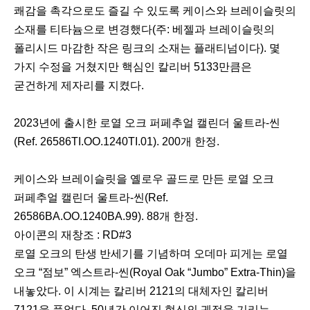
쾌감을 촉각으로도 즐길 수 있도록 케이스와 브레이슬릿의
소재를 티타늄으로 변경했다(주: 베젤과 브레이슬릿의
폴리시드 마감한 작은 링크의 소재는 플래티넘이다). 몇
가지 수정을 거쳤지만 핵심인 칼리버 5133만큼은
굳건하게 제자리를 지켰다.
2023년에 출시한 로열 오크 퍼페추얼 캘린더 울트라-씬
(Ref. 26586TI.OO.1240TI.01). 200개 한정.
케이스와 브레이슬릿을 옐로우 골드로 만든 로열 오크
퍼페추얼 캘린더 울트라-씬(Ref.
26586BA.OO.1240BA.99). 88개 한정.
아이콘의 재창조 : RD#3
로열 오크의 탄생 반세기를 기념하며 오데마 피게는 로열
오크 “점보” 엑스트라-씬(Royal Oak “Jumbo” Extra-Thin)을
내놓았다. 이 시계는 칼리버 2121의 대체자인 칼리버
7121을 품었다. 50년간 이어진 혁신의 궤적을 기리는