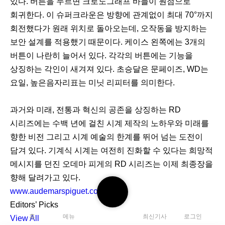
있다. 버튼을 누르면 크로노그래프 바늘이 원점으로
회귀한다. 이 슈퍼크라운은 방향에 관계없이 최대 70°까지
회전했다가 원래 위치로 돌아오는데, 오작동을 방지하는
보안 설계를 적용했기 때문이다. 케이스 왼쪽에는 3개의
버튼이 나란히 늘어서 있다. 각각의 버튼에는 기능을
상징하는 각인이 새겨져 있다. 초승달은 문페이즈, WD는
요일, 높은음자리표는 미닛 리피터를 의미한다.
과거와 미래, 전통과 혁신의 공존을 상징하는 RD
시리즈에는 수백 년에 걸친 시계 제작의 노하우와 미래를
향한 비전 그리고 시계 예술의 한계를 뛰어 넘는 도전이
담겨 있다. 기계식 시계는 여전히 진화할 수 있다는 희망적
메시지를 던진 오데마 피게의 RD 시리즈는 이제 최종장을
향해 달려가고 있다.
검
www.audemarspiguet.com
색
Editors’ Picks
하
홈
메뉴
최신기사
로그인
View All
기