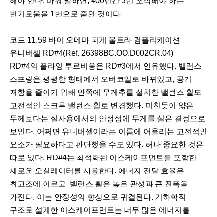
해야 한다. 바꿔 말하면, 400년간 3번 조작해야 하는
번거로움을 1번으로 줄인 것이다.
코드 11.59 바이 오데마 피게 울트라 컴플리케이션
유니버셀 RD#4(Ref. 26398BC.OO.D002CR.04)
RD#4의 플라잉 투르비용은 RD#3에서 연유했다. 밸런스
스프링은 평평한 형태에서 오버코일로 바뀌었고, 공기
저항을 줄이기 위해 안쪽에 무게추를 설치한 밸런스 휠도
고전적인 스크루 밸런스 휠로 변경했다. 미친듯이 얇은
두께보다는 실사용에서의 안정성에 무게를 실은 결정으로
보인다. 어쩌면 유니버셀이라는 이름에 어울리는 고전적인
요소가 필요하다고 판단했을 수도 있다. 허나 중요한 것은
따로 있다. RD#4는 최적화된 이스케이프먼트를 포함한
새로운 오실레이터를 사용한다. 에너지 전달 효율은
최고조에 이르고, 밸런스 휠은 높은 관성과 큰 진폭을
가진다. 이는 안정성의 향상으로 귀결된다. 기하학적
구조로 설계한 이스케이프먼트는 너무 많은 에너지를