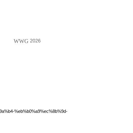
WWG
2026
%9a%b4-%eb%b0%a9%ec%8b%9d-