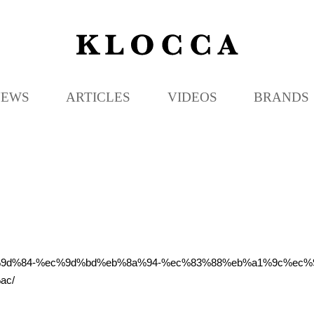
K
L
O
C
NEWS
ARTICLES
VIDEOS
BRANDS
C
A
84%ec%9d%84-%ec%9d%bd%eb%8a%94-%ec%83%88%eb%a1%9c%ec
ac/