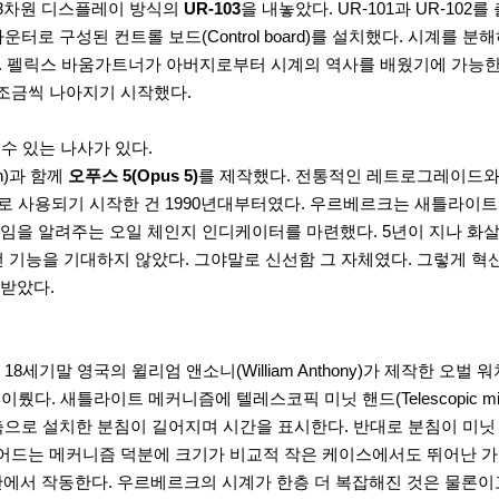
 3차원 디스플레이 방식의
UR-103
을 내놓았다. UR-101과 UR-1
로 구성된 컨트롤 보드(Control board)를 설치했다. 시계를 
얻었다. 펠릭스 바움가트너가 아버지로부터 시계의 역사를 배웠기에 가능
 조금씩 나아지기 시작했다.
수 있는 나사가 있다.
n)과 함께
오푸스 5(Opus 5)
를 제작했다. 전통적인 레트로그레이드와 새
로 사용되기 시작한 건 1990년대부터였다. 우르베르크는 새틀라이
임을 알려주는 오일 체인지 인디케이터를 마련했다. 5년이 지나 화
 기능을 기대하지 않았다. 그야말로 신선함 그 자체였다. 그렇게 혁
 받았다.
18세기말 영국의 윌리엄 앤소니(William Anthony)가 제작한 오벌 워치에
이뤘다. 새틀라이트 메커니즘에 텔레스코픽 미닛 핸드(Telescopic m
으로 설치한 분침이 길어지며 시간을 표시한다. 반대로 분침이 미닛 
어났다 줄어드는 메커니즘 덕분에 크기가 비교적 작은 케이스에서도 뛰어난
간 안에서 작동한다. 우르베르크의 시계가 한층 더 복잡해진 것은 물론