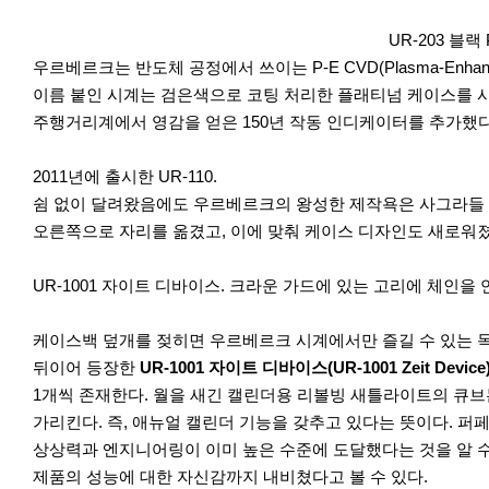
UR-203 블
이
다
우르베르크는 반도체 공정에서 쓰이는 P-E CVD(Plasma-Enhance
전
음
이름 붙인 시계는 검은색으로 코팅 처리한 플래티넘 케이스를 사용
주행거리계에서 영감을 얻은 150년 작동 인디케이터를 추가했
2011년에 출시한 UR-110.
쉼 없이 달려왔음에도 우르베르크의 왕성한 제작욕은 사그라들 
오른쪽으로 자리를 옮겼고, 이에 맞춰 케이스 디자인도 새로워졌
UR-1001 자이트 디바이스. 크라운 가드에 있는 고리에 체인을 
케이스백 덮개를 젖히면 우르베르크 시계에서만 즐길 수 있는 
뒤이어 등장한
UR-1001 자이트 디바이스(UR-1001 Zeit Device
1개씩 존재한다. 월을 새긴 캘린더용 리볼빙 새틀라이트의 큐브는 
가리킨다. 즉, 애뉴얼 캘린더 기능을 갖추고 있다는 뜻이다.
상상력과 엔지니어링이 이미 높은 수준에 도달했다는 것을 알 수 
제품의 성능에 대한 자신감까지 내비쳤다고 볼 수 있다.