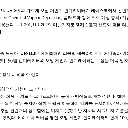
랙 PT. UR-201과 다르게 오일 체인지 인디케이터가 케이스백에서 전
d Chemical Vapour Deposition, 플라즈마 강화 화학 기상 증착
했다. UR-201, UR-202와 마찬가지로 텔레스코픽 핸드와 더블
다.
줄 몰랐다.
UR-110
은 전매특허인 리볼빙 새틀라이트 메커니즘과 위성
다. 낮/밤 인디케이터와 오일 체인지 인디케이터는 구성을 더욱 알차
연결해 사용할 수 있다.
독창적인 기능이 드러난다.
)
는 회중 시계를 우르베르크만의 규칙과 방식으로 재해석했다. 캘린
짝수 단위 숫자가 적힌 트랙을 이동하며 날짜를 표시한다. 4월, 6월, 
 퍼페추얼 캘린더의 정교함에는 미치지 못했지만 자사의 시그니처 기술
있었다. 케이스백 커버를 열면 오일 체인지 인디케이터와 함께 100년