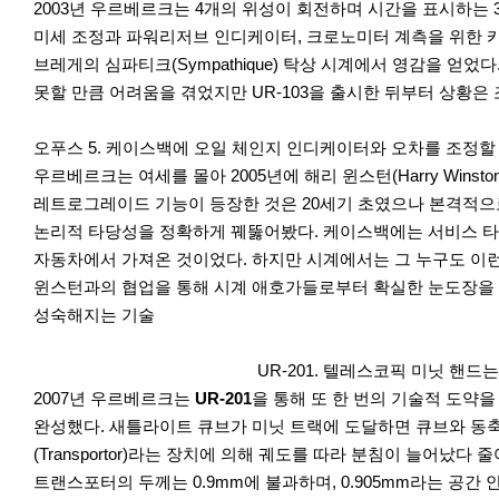
2003년 우르베르크는 4개의 위성이 회전하며 시간을 표시하는
미세 조정과 파워리저브 인디케이터, 크로노미터 계측을 위한 카운터
브레게의 심파티크(Sympathique) 탁상 시계에서 영감을 
못할 만큼 어려움을 겪었지만 UR-103을 출시한 뒤부터 상황은
오푸스 5. 케이스백에 오일 체인지 인디케이터와 오차를 조정할 
우르베르크는 여세를 몰아 2005년에 해리 윈스턴(Harry Winsto
레트로그레이드 기능이 등장한 것은 20세기 초였으나 본격적으
논리적 타당성을 정확하게 꿰뚫어봤다. 케이스백에는 서비스 타
자동차에서 가져온 것이었다. 하지만 시계에서는 그 누구도 이런
윈스턴과의 협업을 통해 시계 애호가들로부터 확실한 눈도장을
성숙해지는 기술
UR-201. 텔레스코픽 미닛 핸드는 
이
다
2007년 우르베르크는
UR-201
을 통해 또 한 번의 기술적 도약을 
전
음
완성했다. 새틀라이트 큐브가 미닛 트랙에 도달하면 큐브와 동축
(Transportor)라는 장치에 의해 궤도를 따라 분침이 늘
트랜스포터의 두께는 0.9mm에 불과하며, 0.905mm라는 공