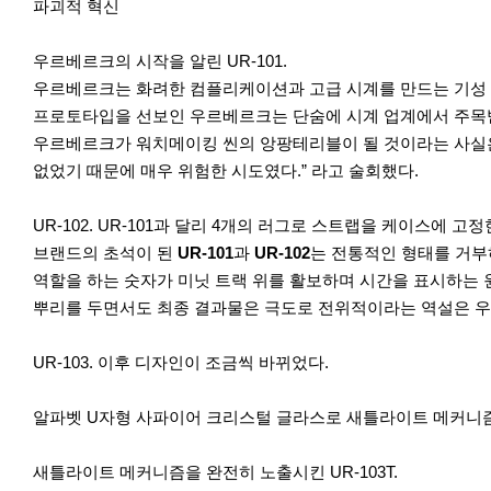
파괴적 혁신
우르베르크의 시작을 알린 UR-101.
우르베르크는 화려한 컴플리케이션과 고급 시계를 만드는 기성 브
프로토타입을 선보인 우르베르크는 단숨에 시계 업계에서 주목
우르베르크가 워치메이킹 씬의 앙팡테리블이 될 것이라는 사실은
없었기 때문에 매우 위험한 시도였다.” 라고 술회했다.
UR-102. UR-101과 달리 4개의 러그로 스트랩을 케이스에 고정
브랜드의 초석이 된
UR-101
과
UR-102
는 전통적인 형태를 거부
역할을 하는 숫자가 미닛 트랙 위를 활보하며 시간을 표시하는 원더
뿌리를 두면서도 최종 결과물은 극도로 전위적이라는 역설은 
UR-103. 이후 디자인이 조금씩 바뀌었다.
알파벳 U자형 사파이어 크리스털 글라스로 새틀라이트 메커니즘을 
새틀라이트 메커니즘을 완전히 노출시킨 UR-103T.