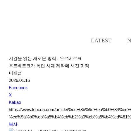
LATEST
시간을 읽는 새로운 방식 : 우르베르크
우르베르크가 독립 시계 제작에 새긴 궤적
이재섭
2026.01.16
S
Facebook
N
X
S
Kakao
S
https://www.klocca.com/article/%ec%8b%9c%ea%b0%
h
%ec%9a%b0%eb%a5%b4%eb%b2%a0%eb%a5%b4%ed%81%
a
복사