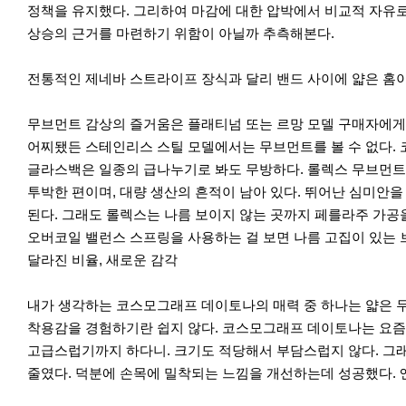
전
음
정책을 유지했다. 그리하여 마감에 대한 압박에서 비교적 자유로
상승의 근거를 마련하기 위함이 아닐까 추측해본다.
전통적인 제네바 스트라이프 장식과 달리 밴드 사이에 얇은 홈이 있
무브먼트 감상의 즐거움은 플래티넘 또는 르망 모델 구매자에게만 
어찌됐든 스테인리스 스틸 모델에서는 무브먼트를 볼 수 없다.
글라스백은 일종의 급나누기로 봐도 무방하다. 롤렉스 무브먼트의
투박한 편이며, 대량 생산의 흔적이 남아 있다. 뛰어난 심미안을
된다. 그래도 롤렉스는 나름 보이지 않는 곳까지 페를라주 가공
오버코일 밸런스 스프링을 사용하는 걸 보면 나름 고집이 있는 
달라진 비율, 새로운 감각
내가 생각하는 코스모그래프 데이토나의 매력 중 하나는 얇은 
착용감을 경험하기란 쉽지 않다. 코스모그래프 데이토나는 요즘 
고급스럽기까지 하다니. 크기도 적당해서 부담스럽지 않다. 그래
줄였다. 덕분에 손목에 밀착되는 느낌을 개선하는데 성공했다.