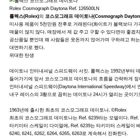
r
e
Rolex Cosmograph Daytona Ref. 126500LN
롤렉스(Rolex)
의
코스모그래프 데이토나(Cosmograph Dayton
미사용 제품이 5천만원 전후로 거래된다(화이트가 블랙보다 가격이
매물이 많지 않다. 매장에서 제 값 주고 구할 수 있다면야 좋겠
공산품일 뿐인데 왜 사람들은 웃돈까지 얹어가며 구하려고 하는 
대면하기로 했다.
위대한 탄생
데이토나 인터내셔널 스피드웨이 서킷. 롤렉스는 1992년부터 데이
들어가기에 앞서 코스모그래프 데이토나의 흐름을 간략하게 짚어보
인터내셔널 스피드웨이(Daytona International Speed
내구 레이스의 3황으로 꼽히는 데이토나 24시가 열리는 곳이기
1963년에 출시한 최초의 코스모그래프 데이토나. ©Rolex
최초의 코스모그래프 데이토나는 Ref. 6239라는 모델이다. Ref. 6
타키미터 스케일이 다이얼에, Ref. 6239는 타키미터 스케일이 베젤
6240, 6241, 6262, 6264, 6265, 6263로 계속해서 진화한다.