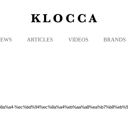
K
L
O
C
NEWS
ARTICLES
VIDEOS
BRANDS
C
A
89%ec%8a%a4-%ec%bd%94%ec%8a%a4%eb%aa%a8%ea%b7%b8%eb%