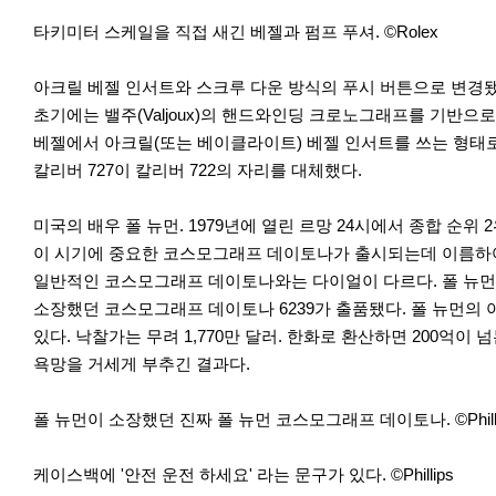
타키미터 스케일을 직접 새긴 베젤과 펌프 푸셔. ©Rolex
아크릴 베젤 인서트와 스크루 다운 방식의 푸시 버튼으로 변경됐다.
초기에는 밸주(Valjoux)의 핸드와인딩 크로노그래프를 기반으로 
베젤에서 아크릴(또는 베이클라이트) 베젤 인서트를 쓰는 형태로, 
칼리버 727이 칼리버 722의 자리를 대체했다.
미국의 배우 폴 뉴먼. 1979년에 열린 르망 24시에서 종합 순위 2위
이 시기에 중요한 코스모그래프 데이토나가 출시되는데 이름하여
일반적인 코스모그래프 데이토나와는 다이얼이 다르다. 폴 뉴먼 데이
소장했던 코스모그래프 데이토나 6239가 출품됐다. 폴 뉴먼의 아
있다. 낙찰가는 무려 1,770만 달러. 한화로 환산하면 200억
욕망을 거세게 부추긴 결과다.
폴 뉴먼이 소장했던 진짜 폴 뉴먼 코스모그래프 데이토나. ©Philli
케이스백에 '안전 운전 하세요' 라는 문구가 있다. ©Phillips