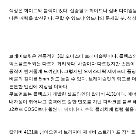
색상은 화이트와 블랙이 있다. 십중팔구 화이트나 실버 다이얼
다른 매력을 발산한다. 구할 수 있느냐 없느냐의 문제일 뿐, 색
브레이슬릿은 전통적인 3열 오이스터 브레이슬릿이다. 롤렉스의
익스플로러와는 다르게 화려하다. 사람마다 다르겠지만 손톱이 
동작이 번거롭게 느껴진다. 그렇지만 오이스터락 세이프티 폴딩 
버클의 길이를 5mm 정도 늘릴 수 있다. 브레이슬릿의 링크를
튼튼한 엔진에 치장을 더하다
무브먼트는 롤렉스가 개발한 셀프와인딩 칼리버 4131이다. 에
내자성이 뛰어나고 충격에도 강한 면모를 지닌 파라크롬 블루 헤
±2초로 COSC보다 훨씬 더 뛰어나다. 수직 클러치에 컬럼 휠을 
이
다
칼리버 4131로 넘어오면서 브리지에 제네바 스트라이프 장식을