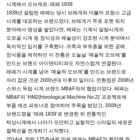
시계에서 오브제로: 레페 1839
1839년 설립된 레페는 당시 브레게와 더불어 프랑스 고급
시계를 대표하는 브랜드였다. 브레게가 주로 포켓 워치
분야에서 명성을 쌓았다면, 레페는 기계식 알람시계와
오르골 시계 등 장식성과 예술성이 강조된 시계 분야에서
독자적인 입지를 구축했다. 귀족과 부유층을 위한 공예
장식품을 제작하던 이 전통은 오늘날 ‘예술적 오브제’를
만드는 브랜드 아이덴티티와도 자연스럽게 연결된다.
레페가 시계를 넘어 ‘예술적 오브제’를 만드는 브랜드로
자리 잡은 것은 2000년대 이후의 일이다. 전환점은 2008년
스위스 독립 시계 브랜드 MB&F와의 협업이었다. 레페는
MB&F의 ‘HM2(Horological Machine No.2)’ 프로젝트에
부품 제조 파트너로 참여하며 주목을 받았고, 2009년
브랜드명을 ‘레페 1839’로 변경한 뒤 전통적인
탁상시계에서 나아가 모던하고 실험적인 스타일의 새로운
컬렉션을 전개하기 시작했다.
2014년, 창립 175주년을 맞은 레페는 MB&F와 협업해 첫