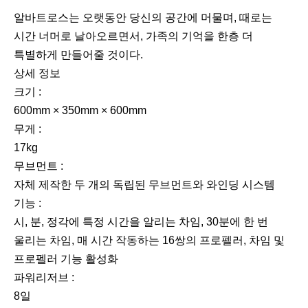
이
다
알바트로스는 오랫동안 당신의 공간에 머물며, 때로는
전
음
시간 너머로 날아오르면서, 가족의 기억을 한층 더
특별하게 만들어줄 것이다.
상세 정보
크기 :
600mm × 350mm × 600mm
무게 :
17kg
무브먼트 :
자체 제작한 두 개의 독립된 무브먼트와 와인딩 시스템
기능 :
시, 분, 정각에 특정 시간을 알리는 차임, 30분에 한 번
울리는 차임, 매 시간 작동하는 16쌍의 프로펠러, 차임 및
프로펠러 기능 활성화
파워리저브 :
8일