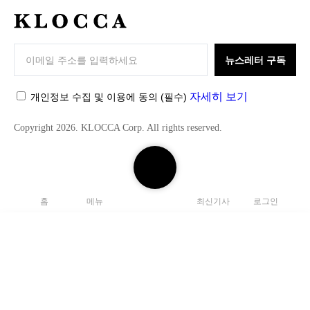
K
L
O
뉴스레터 구독
C
C
자세히 보기
개인정보 수집 및 이용에 동의
(필수)
A
Copyright 2026. KLOCCA Corp. All rights reserved.
검
색
하
홈
메뉴
최신기사
로그인
기
닫
기
검
색
C
하