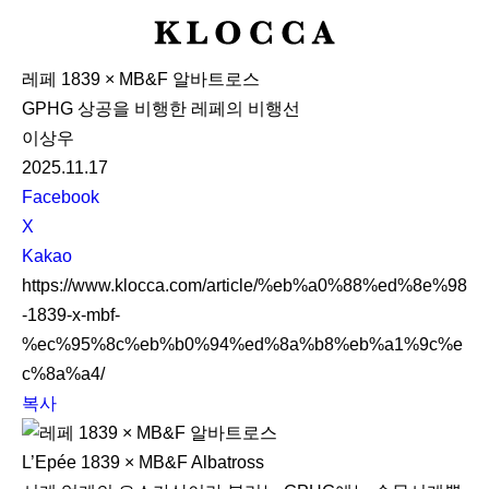
K
L
레페 1839 × MB&F 알바트로스
O
GPHG 상공을 비행한 레페의 비행선
C
이상우
C
2025.11.17
A
S
Facebook
N
X
S
Kakao
S
https://www.klocca.com/article/%eb%a0%88%ed%8e%98
h
-1839-x-mbf-
a
%ec%95%8c%eb%b0%94%ed%8a%b8%eb%a1%9c%e
r
c%8a%a4/
e
복사
L’Epée 1839 × MB&F Albatross