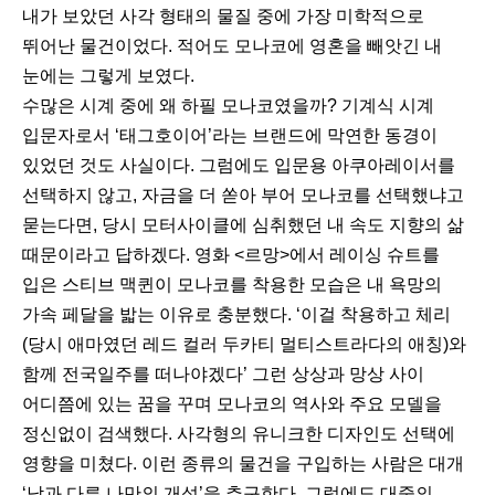
내가 보았던 사각 형태의 물질 중에 가장 미학적으로
뛰어난 물건이었다. 적어도 모나코에 영혼을 빼앗긴 내
눈에는 그렇게 보였다.
수많은 시계 중에 왜 하필 모나코였을까? 기계식 시계
입문자로서 ‘태그호이어’라는 브랜드에 막연한 동경이
있었던 것도 사실이다. 그럼에도 입문용 아쿠아레이서를
선택하지 않고, 자금을 더 쏟아 부어 모나코를 선택했냐고
묻는다면, 당시 모터사이클에 심취했던 내 속도 지향의 삶
때문이라고 답하겠다. 영화 <르망>에서 레이싱 슈트를
입은 스티브 맥퀸이 모나코를 착용한 모습은 내 욕망의
가속 페달을 밟는 이유로 충분했다. ‘이걸 착용하고 체리
(당시 애마였던 레드 컬러 두카티 멀티스트라다의 애칭)와
함께 전국일주를 떠나야겠다’ 그런 상상과 망상 사이
어디쯤에 있는 꿈을 꾸며 모나코의 역사와 주요 모델을
정신없이 검색했다. 사각형의 유니크한 디자인도 선택에
영향을 미쳤다. 이런 종류의 물건을 구입하는 사람은 대개
‘남과 다른 나만의 개성’을 추구한다. 그럼에도 대중의