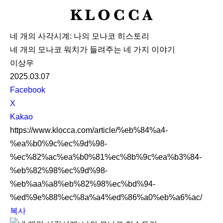
K
L
네 개의 사각시계: 나의 모나코 히스토리
O
네 개의 모나코 워치가 들려주는 네 가지 이야기
C
이상우
C
2025.03.07
A
S
Facebook
N
X
S
Kakao
S
https://www.klocca.com/article/%eb%84%a4-
h
%ea%b0%9c%ec%9d%98-
a
%ec%82%ac%ea%b0%81%ec%8b%9c%ea%b3%84-
r
%eb%82%98%ec%9d%98-
e
%eb%aa%a8%eb%82%98%ec%bd%94-
%ed%9e%88%ec%8a%a4%ed%86%a0%eb%a6%ac/
복사