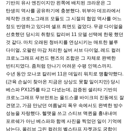
기반의 유사 엔진이지만 왼쪽에 배치된 크라운은 그
탄생의 역사를 공유하기에 충분했다. 뒤부아 데프라에서
제작한 크로노그래프 모듈도 그 시절의 협업 역사를 어느
정도 반영하고 있다며 셀프 최면도 걸었다. 무광 다이얼을
선호했던 당시의 취향도 칼리버 11 모델 선택에 한몫 했던
것 같다. 마치 오래된 청바지를 연상시키는 매트한 블루
다이얼, 오팔린 마감 처리한 실버 서브 다이얼, 레드 컬러
크로노그래프 세컨드 핸즈의 조합은 그 자체로 완벽한
빈티지였다. 좀처럼 만나기 어려운 수평 인덱스까지.
수년 동안 모나코 칼리버 11은 데일리 워치로 맹활약했다.
(근육 손실이 찾아온 지금은 상상도 못할 일이지만) 당시
베스파 PX125를 타고 다녔는데, 검증된 셀리타 기반의
크로노그래프 무브먼트는 올드스쿨 바이크의 진동에도 잘
견뎠고, 가끔 만났던 여름날의 폭우 속에서도 완벽한 방수
성능을 자랑했다. 헬맷을 쓰고 스티브 맥퀸을 흉내내며
포르쉐가 아닌 베스파와 함께 사진을 찍었던 일이 기억에
남는다. 올리브 그린 컬러의 벨스타프 자켓과도 궁합이