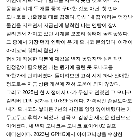
이전에 서브마리너 헐크를 사두지 못한 것도 아니요,
몽블랑 시계 두 개를 중복 구매한 것도 아닌, 첫 번째
모나코를 방출했을 때를 꼽겠다. 당시 ‘내 집’이라는 엄청난
물건을 지르면서 자금난에 봉착한 나는 멘탈이 잠시
털리면서 가지고 있던 시계를 모조리 장터에 올려놓았다.
그 중에서 가장 먼저 연락이 온 게 모나코 문의였다. 이것이
아이코닉 워치의 힘인가!
험하게 착용한 덕분에 제값을 받지 못했지만 심리적인
안정감이 필요했던 나는 뭔가에 홀린 듯 모나코를
하한가에 던져버렸다. 돌이켜보면 고작 시계 하나 판매한
정도로는 자금 상황 개선에 전혀 도움이 되지 않았다.
그리고 2025년 현 시점에서 내가 무심코 던졌던 그 모나코
칼리버 11의 정가는 1,078만 원이다. 가격적인 손실보다도
내가 모나코와 쌓아온 7년의 시간을 영영 잃어버렸다는 게
두고두고 후회가 되었다. 결국 이 감정은 새로운 인연으로
이어졌다. 세 번째 모나코는 모나코 호이어 02 걸프
에디션이다. 2023년 GPHG에서 아이코닉상을 수상한