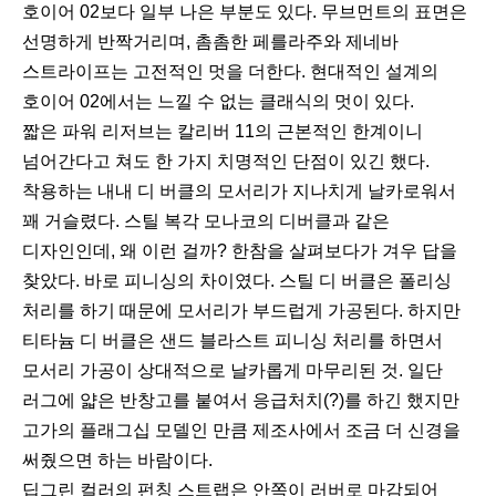
호이어 02보다 일부 나은 부분도 있다. 무브먼트의 표면은
선명하게 반짝거리며, 촘촘한 페를라주와 제네바
스트라이프는 고전적인 멋을 더한다. 현대적인 설계의
호이어 02에서는 느낄 수 없는 클래식의 멋이 있다.
짧은 파워 리저브는 칼리버 11의 근본적인 한계이니
넘어간다고 쳐도 한 가지 치명적인 단점이 있긴 했다.
착용하는 내내 디 버클의 모서리가 지나치게 날카로워서
꽤 거슬렸다. 스틸 복각 모나코의 디버클과 같은
디자인인데, 왜 이런 걸까? 한참을 살펴보다가 겨우 답을
찾았다. 바로 피니싱의 차이였다. 스틸 디 버클은 폴리싱
처리를 하기 때문에 모서리가 부드럽게 가공된다. 하지만
티타늄 디 버클은 샌드 블라스트 피니싱 처리를 하면서
모서리 가공이 상대적으로 날카롭게 마무리된 것. 일단
러그에 얇은 반창고를 붙여서 응급처치(?)를 하긴 했지만
고가의 플래그십 모델인 만큼 제조사에서 조금 더 신경을
써줬으면 하는 바람이다.
딥그린 컬러의 펀칭 스트랩은 안쪽이 러버로 마감되어