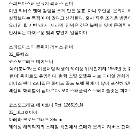
스피드마스터 문워치 리버스 팬더
이번 리버스 팬더 칼럼을 쓰게 만든 원흉, 아니 주인공. 문워
실점보다는 득점이 더 많다고 생각한다. 출시 직후 뜨거운 반응
요리인데, 이번 ‘래커+세라믹’ 양념은 깊은 블랙의 맛이 문워치
반사되는 다채로운 빛의 향연이 일품이다.
스피드마스터 문워치 리버스 팬더
02_롤렉스
코스모그래프 데이토나
‘데이토나’라는 이름처럼 태생이 레이싱 워치인지라 1963년 첫
‘팬더’ 워치로도 유명하다. 현행 스틸 모델은 서브 다이얼 전체
리버스 팬더 스타일은 화이트 골드 모델 쪽에 더 많이 포진해 있다
베젤의 화려함이 남다르다. 오이스터플렉스 브레이슬릿은 화이트
코스모그래프 데이토나 Ref. 126519LN
03_태그호이어
까레라 크로노그래프 39mm
레이싱 헤리티지와 스타일 측면에서 오메가 문워치 리버스 팬더