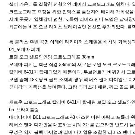
실버 카운터를 결합한 전형적인 레이싱 크로노그래프 워치다. 일
크로노그래프 측정을 위한 인덱스를 플랜지에 배치해 가독성을 
시계 곳곳에 입체감이 넘친다. 특히 리버스 팬더 모델은 날짜창이
최근에는 비즈 오브 라이스 브레이슬릿 옵션도 추가되었다. 블랙
돔 글라스 주변 곡면 아래에 타키미터 스케일을 배치해 가독성과
04_오데마 피게
로열 오크 셀프와인딩 크로노그래프 38mm
오데마 피게는 최근 직경 38mm의 새로운 로열 오크 크로노그래
칼리버 6401이 탑재되었기 때문이다. 무브먼트가 바뀌면서 크
모델 중에 18K 핑크 골드 소재의 경우 리버스 팬더 다이얼로 
깊이감과 가독성을 높여준다. 그랑 타피스리 패턴, 핑크 골드 핸
새로운 크로노그래프 칼리버 6401이 탑재된 로열 오크 셀프와
05_브라이틀링
내비타이머 B01 크로노그래프 43 애스턴 마틴 아람코 포뮬러 
리버스 팬더 디자인을 대표하는 시계 3개를 꼽으라면 반드시 들
구성은 역시 블랙 다이얼과 실버 다이얼을 조합한 리버스 팬더 