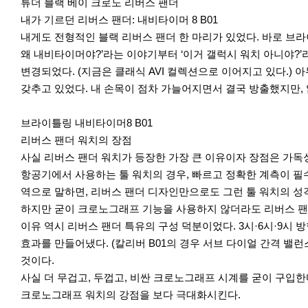
튜더 블랙 베이 크로노 리버스 팬더
내가 기르던 리버스 팬더: 내비타이머 8 B01
내게도 전형적인 블랙 리버스 팬더 한 마리가 있었다. 바로 브라
왜 내비타이머야?’라는 이야기부터 ‘이거 갤럭시 워치 아니야?’
변경되었다. (지금은 클래식 AVI 컬렉션으로 이어지고 있다.) 
갖추고 있었다. 내 손목이 점차 가늘어지면서 결국 방출했지만,
브라이틀링 내비타이머8 B01
리버스 팬더 워치의 장점
사실 리버스 팬더 워치가 등장한 가장 큰 이유이자 장점은 가독
항공기에서 사용하는 툴 워치의 경우, 빠르고 정확한 계측이 필
역으로 말하면, 리버스 팬더 디자인만으로도 그런 툴 워치의 성
하지만 굳이 크로노그래프 기능을 사용하지 않더라도 리버스 팬더
이유 역시 리버스 팬더 특유의 구성 덕분이었다. 3시·6시·9시
효과를 만들어냈다. (칼리버 B01의 경우 서브 다이얼 간격 밸
것이다.
사실 더 무겁고, 두껍고, 비싼 크로노그래프 시계를 굳이 구입
크로노그래프 워치의 강점을 보다 극대화시킨다.