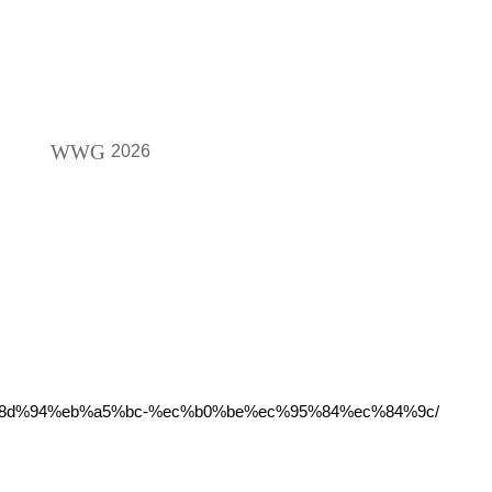
WWG
2026
eb%8d%94%eb%a5%bc-%ec%b0%be%ec%95%84%ec%84%9c/