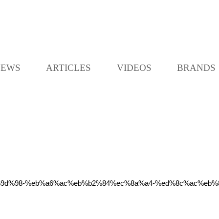
K
L
O
C
NEWS
ARTICLES
VIDEOS
BRANDS
C
A
b9%ec%9d%98-%eb%a6%ac%eb%b2%84%ec%8a%a4-%ed%8c%ac%