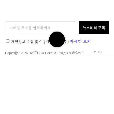
K
L
O
뉴스레터 구독
C
검
C
자세히 보기
색
개인정보 수집 및 이용에 동의
(필수)
A
하
홈
메뉴
최신기사
로그인
Copyright 2026. KLOCCA Corp. All rights reserved.
기
검
색
C
닫
하
l
기
기
e
a
r