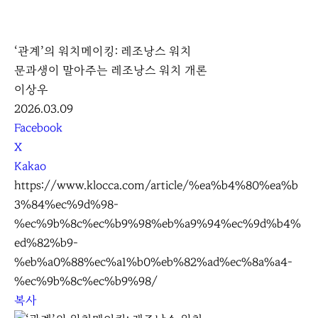
K
L
‘관계’의 워치메이킹: 레조낭스 워치
O
문과생이 말아주는 레조낭스 워치 개론
C
이상우
C
2026.03.09
A
S
Facebook
N
X
S
Kakao
S
https://www.klocca.com/article/%ea%b4%80%ea%b
h
3%84%ec%9d%98-
a
%ec%9b%8c%ec%b9%98%eb%a9%94%ec%9d%b4%
r
ed%82%b9-
e
%eb%a0%88%ec%a1%b0%eb%82%ad%ec%8a%a4-
%ec%9b%8c%ec%b9%98/
복사