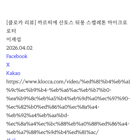
K
L
[클로카 리뷰] 까르띠에 산토스 뒤몽 스켈레톤 마이크로
O
로터
C
이재섭
C
2026.04.02
A
S
Facebook
N
X
S
Kakao
S
https://www.klocca.com/video/%ed%81%b4%eb%a1
h
%9c%ec%b9%b4-%eb%a6%ac%eb%b7%b0-
a
%ea%b9%8c%eb%a5%b4%eb%9d%a0%ec%97%90-
r
%ec%82%b0%ed%86%a0%ec%8a%a4-
e
%eb%92%a4%eb%aa%bd-
%ec%8a%a4%ec%bc%88%eb%a0%88%ed%86%a4-
%eb%a7%88%ec%9d%b4%ed%81%ac/