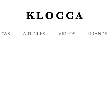
K
L
O
C
NEWS
ARTICLES
VIDEOS
BRANDS
C
A