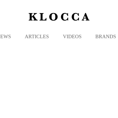
K
L
O
C
NEWS
ARTICLES
VIDEOS
BRANDS
C
A