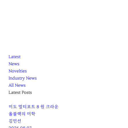
K
닫
K
Latest
L
기
L
News
O
O
Novelties
C
C
Industry News
C
C
All News
A
A
Latest Posts
미도 멀티포트 8 원 크라운
올블랙의 미학
김민선