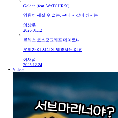
Golden (feat. WATCHR/X)
영원히 깨질 수 없는, 근데 지갑이 깨지는
이상우
2026.01.12
롤렉스 코스모그래프 데이토나
우리가 이 시계에 열광하는 이유
이재섭
2025.12.24
Videos