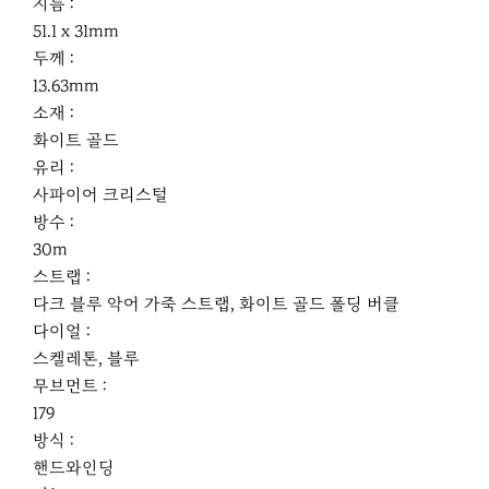
지름 :
51.1 x 31mm
두께 :
13.63mm
소재 :
화이트 골드
유리 :
사파이어 크리스털
방수 :
30m
스트랩 :
다크 블루 악어 가죽 스트랩, 화이트 골드 폴딩 버클
다이얼 :
스켈레톤, 블루
무브먼트 :
179
방식 :
핸드와인딩