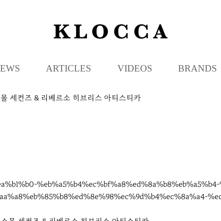
K
L
O
C
EWS
ARTICLES
VIDEOS
BRANDS
C
A
스몰 세컨즈 & 리베르소 히브리스 아티스티카
88%ea%b1%b0-%eb%a5%b4%ec%bf%a8%ed%8a%b8%eb%a5%b
aa%a8%eb%85%b8%ed%8e%98%ec%9d%b4%ec%8a%a4-%e