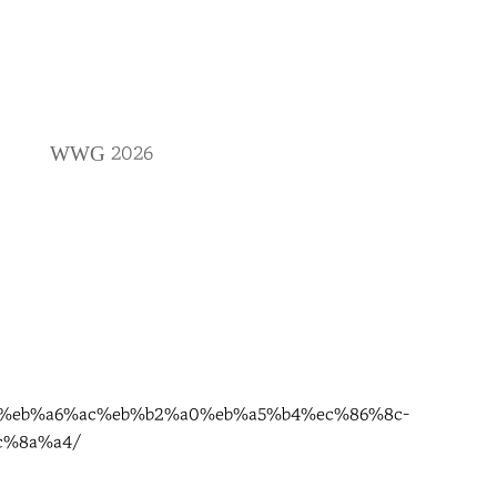
2026
WWG
4-%eb%a6%ac%eb%b2%a0%eb%a5%b4%ec%86%8c-
c%8a%a4/