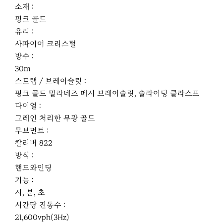
소재 :
핑크 골드
유리 :
사파이어 크리스털
방수 :
30m
스트랩 / 브레이슬릿 :
핑크 골드 밀라네즈 메시 브레이슬릿, 슬라이딩 클라스프
다이얼 :
그레인 처리한 무광 골드
무브먼트 :
칼리버 822
방식 :
핸드와인딩
기능 :
시, 분, 초
시간당 진동수 :
21,600vph(3Hz)