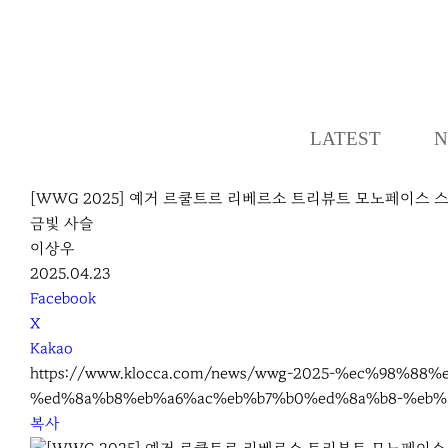
LATEST
N
[WWG 2025] 예거 르쿨트르 리베르소 트리뷰트 모노페이스 
금빛 사슬
이상우
2025.04.23
S
Facebook
N
X
S
Kakao
S
https://www.klocca.com/news/wwg-2025-%ec%98%
h
%ed%8a%b8%eb%a6%ac%eb%b7%b0%ed%8a%b8-%eb%
a
복사