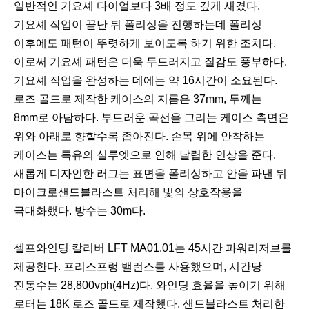
일반적인 기요셰 다이얼보다 3배 정도 깊게 새겼다.
기요셰 작업이 끝난 뒤 폴리싱을 진행하는데 폴리싱
이후에도 패턴이 뚜렷하게 보이도록 하기 위한 조치다.
이로써 기요셰 패턴은 더욱 두드러지고 질감도 풍부하다.
기요셰 작업을 완성하는 데에는 약 16시간이 소요된다.
로즈 골드로 제작한 케이스의 지름은 37mm, 두께는
8mm로 아담하다. 부드러운 곡선을 그리는 케이스 측면은
위와 아래로 향할수록 좁아진다. 손목 위에 안착하는
케이스는 특유의 실루엣으로 인해 날렵한 인상을 준다.
새롭게 디자인한 러그는 표면을 폴리싱하고 안을 파낸 뒤
마이크로샌드블라스트 처리해 빛의 상호작용을
극대화했다. 방수는 30m다.
셀프와인딩 칼리버 LFT MA01.01는 45시간 파워리저브를
제공한다. 프리스프렁 밸런스를 사용했으며, 시간당
진동수는 28,800vph(4Hz)다. 와인딩 효율을 높이기 위해
로터는 18K 로즈 골드로 제작했다. 샌드블라스트 처리한