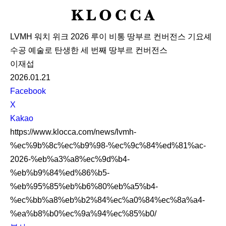
K
L
LVMH 워치 위크 2026 루이 비통 땅부르 컨버전스 기요셰
O
수공 예술로 탄생한 세 번째 땅부르 컨버전스
C
이재섭
C
2026.01.21
A
S
Facebook
N
X
S
Kakao
S
https://www.klocca.com/news/lvmh-
h
%ec%9b%8c%ec%b9%98-%ec%9c%84%ed%81%ac-
a
2026-%eb%a3%a8%ec%9d%b4-
r
%eb%b9%84%ed%86%b5-
e
%eb%95%85%eb%b6%80%eb%a5%b4-
%ec%bb%a8%eb%b2%84%ec%a0%84%ec%8a%a4-
%ea%b8%b0%ec%9a%94%ec%85%b0/