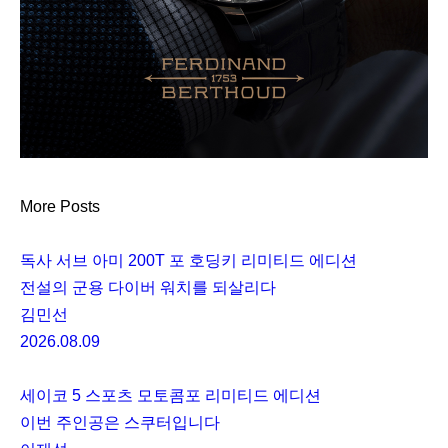
More Posts
독사 서브 아미 200T 포 호딩키 리미티드 에디션
전설의 군용 다이버 워치를 되살리다
김민선
2026.08.09
세이코 5 스포츠 모토콤포 리미티드 에디션
이번 주인공은 스쿠터입니다