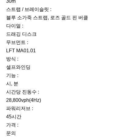
30m
스트랩 / 브레이슬릿 :
블루 소가죽 스트랩, 로즈 골드 핀 버클
다이얼 :
드래깅 디스크
무브먼트 :
LFT MA01.01
방식 :
셀프와인딩
기능 :
시, 분
시간당 진동수 :
28,800vph(4Hz)
파워리저브 :
45시간
가격 :
문의