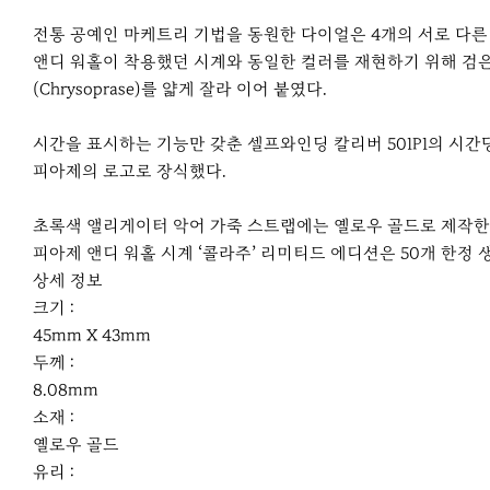
전통 공예인 마케트리 기법을 동원한 다이얼은 4개의 서로 다른
앤디 워홀이 착용했던 시계와 동일한 컬러를 재현하기 위해 검은색 오
(Chrysoprase)를 얇게 잘라 이어 붙였다.
시간을 표시하는 기능만 갖춘 셀프와인딩 칼리버 501P1의 시간당
피아제의 로고로 장식했다.
초록색 앨리게이터 악어 가죽 스트랩에는 옐로우 골드로 제작한
피아제 앤디 워홀 시계 ‘콜라주’ 리미티드 에디션은 50개 한정 생
상세 정보
크기 :
45mm X 43mm
두께 :
8.08mm
소재 :
옐로우 골드
유리 :