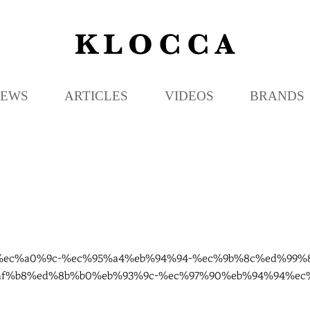
K
L
O
C
EWS
ARTICLES
VIDEOS
BRANDS
C
A
%84%ec%a0%9c-%ec%95%a4%eb%94%94-%ec%9b%8c%ed%99
af%b8%ed%8b%b0%eb%93%9c-%ec%97%90%eb%94%94%ec