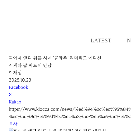
LATEST
N
피아제 앤디 워홀 시계 ‘콜라주’ 리미티드 에디션
시계와 팝 아트의 만남
이재섭
2025.10.23
S
Facebook
N
X
S
Kakao
S
https://www.klocca.com/news/%ed%94%bc%ec%95
h
%ec%bd%9c%eb%9d%bc%ec%a3%bc-%eb%a6%ac%eb%
a
복사