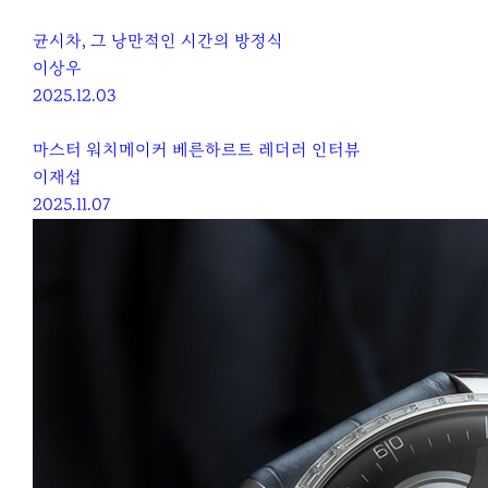
균시차, 그 낭만적인 시간의 방정식
이상우
2025.12.03
마스터 워치메이커 베른하르트 레더러 인터뷰
이재섭
2025.11.07