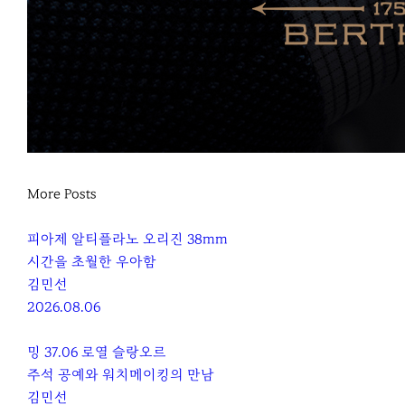
More Posts
피아제 알티플라노 오리진 38mm
시간을 초월한 우아함
김민선
2026.08.06
밍 37.06 로열 슬랑오르
주석 공예와 워치메이킹의 만남
김민선