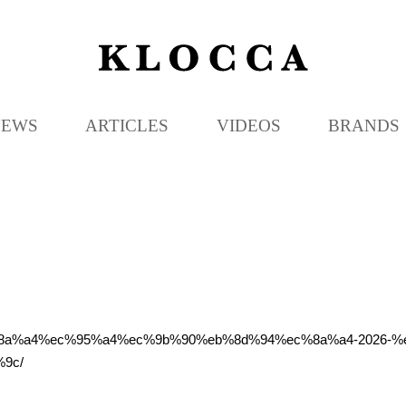
K
L
O
C
NEWS
ARTICLES
VIDEOS
BRANDS
C
A
ec%8a%a4%ec%95%a4%ec%9b%90%eb%8d%94%ec%8a%a4-2026-
9c/