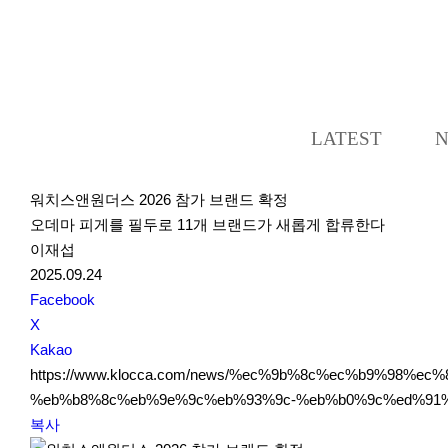
LATEST
워치스앤원더스 2026 참가 브랜드 확정
오데마 피게를 필두로 11개 브랜드가 새롭게 합류한다
이재섭
2025.09.24
S
Facebook
N
X
S
Kakao
S
https://www.klocca.com/news/%ec%9b%8c%ec%b9%98%
h
%eb%b8%8c%eb%9e%9c%eb%93%9c-%eb%b0%9c%ed%91%
a
복사