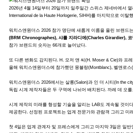
r
e
2026년 4월 14일부터 20일까지 일주일간 스위스 제네바에서 열리는 
International de la Haute Horlogerie, SIHH)
워치스앤원더스 2026 참가 명단에 새롭게 이름을 올린 브랜드는
(BRM Chronographes), 샤를 지라디에(Charles Girardier), 
참가 브랜드의 숫자는 66개로 늘어났다.
또 다른 변화도 감지된다. H. 모저 앤 씨(H. Moser & Cie)
올해 워치스앤원더스에 참가했던 몽블랑(Montblanc), 벨앤로스(Bell
워치스앤원더스 2026에서는 살롱(Salon)과 인 더 시티(In 
독립 시계 제작자들은 두 구역에 나뉘어 배치된다. 까레 데 오를로제(C
시계 제작의 미래를 형성할 기술을 알리는 LAB도 계속될 것이다
제공한다. 선정된 프로젝트는 업계 전문가와 관람객 그리고 미
첫 4일은 업계 관계자 및 프레스에게 그리고 마지막 3일은 일