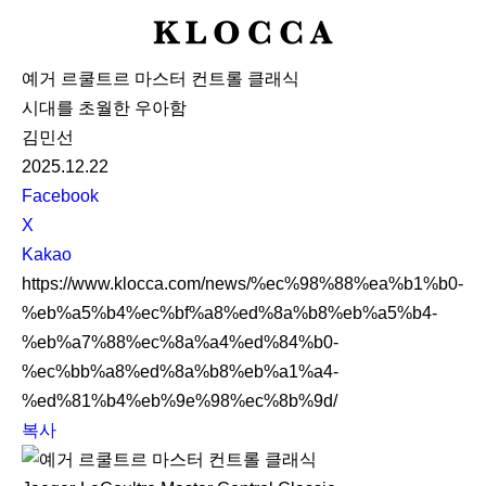
K
L
예거 르쿨트르 마스터 컨트롤 클래식
O
시대를 초월한 우아함
C
김민선
C
2025.12.22
A
S
Facebook
N
X
S
Kakao
S
https://www.klocca.com/news/%ec%98%88%ea%b1%b0-
h
%eb%a5%b4%ec%bf%a8%ed%8a%b8%eb%a5%b4-
a
%eb%a7%88%ec%8a%a4%ed%84%b0-
r
%ec%bb%a8%ed%8a%b8%eb%a1%a4-
e
%ed%81%b4%eb%9e%98%ec%8b%9d/
복사