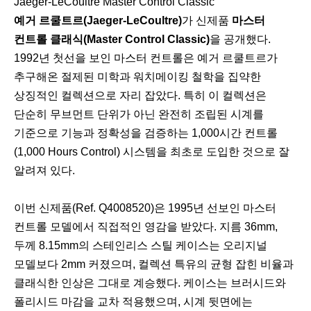
Jaeger-LeCoultre Master Control Classic
예거 르쿨트르(Jaeger-LeCoultre)
가 신제품
마스터
컨트롤 클래식(Master Control Classic)
을 공개했다.
1992년 첫선을 보인 마스터 컨트롤은 예거 르쿨트르가
추구해온 절제된 미학과 워치메이킹 철학을 집약한
상징적인 컬렉션으로 자리 잡았다. 특히 이 컬렉션은
단순히 무브먼트 단위가 아닌 완전히 조립된 시계를
기준으로 기능과 정확성을 검증하는 1,000시간 컨트롤
(1,000 Hours Control) 시스템을 최초로 도입한 것으로 잘
알려져 있다.
이번 신제품(Ref. Q4008520)은 1995년 선보인 마스터
컨트롤 모델에서 직접적인 영감을 받았다. 지름 36mm,
두께 8.15mm의 스테인리스 스틸 케이스는 오리지널
모델보다 2mm 커졌으며, 컬렉션 특유의 균형 잡힌 비율과
클래식한 인상은 그대로 계승했다. 케이스는 브러시드와
폴리시드 마감을 교차 적용했으며, 시계 뒷면에는