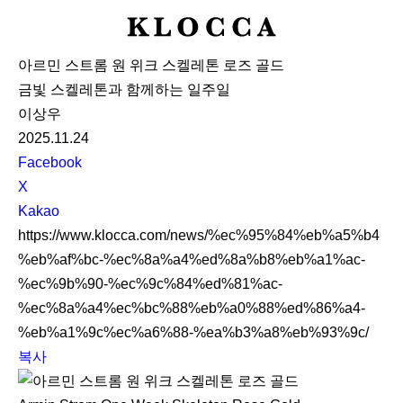
K
L
아르민 스트롬 원 위크 스켈레톤 로즈 골드
O
금빛 스켈레톤과 함께하는 일주일
C
이상우
C
2025.11.24
A
S
Facebook
N
X
S
Kakao
S
https://www.klocca.com/news/%ec%95%84%eb%a5%b4
h
%eb%af%bc-%ec%8a%a4%ed%8a%b8%eb%a1%ac-
a
%ec%9b%90-%ec%9c%84%ed%81%ac-
r
%ec%8a%a4%ec%bc%88%eb%a0%88%ed%86%a4-
e
%eb%a1%9c%ec%a6%88-%ea%b3%a8%eb%93%9c/
복사