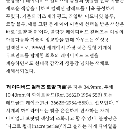
블랑팡이 레이디버드 컬러즈에 봄날의 햇살을 잔뜩 머금은
새로운 색상을 더하며 컬렉션 팔레트를 더욱 풍성하게
꾸몄다. 기존의 라즈베리 핑크, 라일락, 미드나잇 블루,
코랄 블루, 애플 그린 등에 이어 이번에 선택을 받은 색상은
바로 ‘로얄 퍼플’이다. 블랑팡 레이디버드 컬러즈는 여성의
아름다움과 기술적 정교함을 한데 아우르는 여성용
컬렉션으로, 1956년 세계에서 가장 작은 원형 기계식
무브먼트를 탑재한 최초의 레이디버드 모델을
계승하면서도 현대적 감각과 생동감 넘치는 색채로
재해석되었다.
은 지름 34.9mm, 두께
‘레이디버드 컬러즈 로얄 퍼플’
10.43mm의 화이트골드(Ref. 3662D 1954 55B) 또는
레드골드 케이스(Ref. 3662E-2954-55B)로 선보인다. 이
시계의 하이라이트는 빛을 은은하게 반사하는 자개
다이얼과 보랏빛 색상의 조화라고 할 수 있다. 블랑팡은
‘나크르 펄레(nacre perlée)’라고 불리는 자개 다이얼을