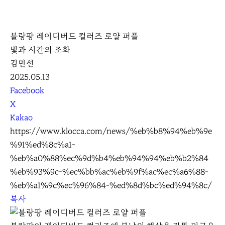
K
L
블랑팡 레이디버드 컬러즈 로얄 퍼플
O
빛과 시간의 조화
C
김민선
C
2025.05.13
A
S
Facebook
N
X
S
Kakao
S
https://www.klocca.com/news/%eb%b8%94%eb%9e
h
%91%ed%8c%a1-
a
%eb%a0%88%ec%9d%b4%eb%94%94%eb%b2%84
r
%eb%93%9c-%ec%bb%ac%eb%9f%ac%ec%a6%88-
e
%eb%a1%9c%ec%96%84-%ed%8d%bc%ed%94%8c/
복사