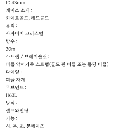
10.43mm
케이스 소재 :
화이트골드, 레드골드
유리 :
사파이어 크리스털
방수 :
30m
스트랩 / 브레이슬릿 :
퍼플 악어가죽 스트랩(골드 핀 버클 또는 폴딩 버클)
다이얼 :
퍼플 자개
무브먼트 :
1163L
방식 :
셀프와인딩
기능 :
시, 분, 초, 문페이즈