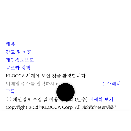
채용
광고 및 제휴
개인정보보호
클로카 정책
I
Y
K
KLOCCA 세계에 오신 것을 환영합니다
n
o
L
뉴스레터
검
s
u
O
구독
색
t
t
C
개인정보 수집 및 이용에 동의
(필수)
자세히 보기
하
a
u
C
Copyright 2026. KLOCCA Corp. All rights reserved.
홈
메뉴
최신기사
로그인
기
닫
r
b
A
기
g
e