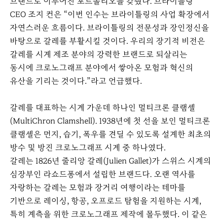
브랜드로 이루어진 포트폴리오를 갖췄다. 브라이틀링
CEO 조지 컨은 “이번 인수는 브라이틀링의 사업 확장에서
자연스러운 흐름이다. 브라이틀링의 전문성과 장인정신을
바탕으로 갈레를 부활시킬 것이다. 우리의 장기적 비전은
갈레를 시계 제조 분야의 강력한 브랜드로 되살리는
동시에 크로노그래프 분야에서 쌓아온 모험과 혁신의
유산을 기리는 것이다.”라고 언급했다.
갈레를 대표하는 시계 가운데 하나인 멀티크론 클램셸
(MultiChron Clamshell). 1938년에 첫 선을 보인 멀티크론
클램셸은 먼지, 습기, 폭우를 견딜 수 있도록 설계한 최초의
방수 및 방진 크로노그래프 시계 중 하나였다.
갈레는 1826년 줄리앙 갈레(Julien Gallet)가 스위스 시계의
심장부인 라쇼드퐁에서 설립한 브랜드다. 오랜 역사를
자랑하는 갈레는 모험과 장거리 여행이라는 테마를
기반으로 레이싱, 항공, 오프로드 탐험을 지원하는 시계,
특히 계측을 위한 크로노그래프 제작에 몰두했다. 이 같은