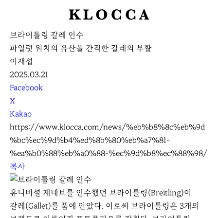
K
L
브라이틀링 갈레 인수
O
파일럿 워치의 유산을 간직한 갈레의 부활
C
이재섭
C
2025.03.21
A
S
Facebook
N
X
S
Kakao
S
https://www.klocca.com/news/%eb%b8%8c%eb%9d
h
%bc%ec%9d%b4%ed%8b%80%eb%a7%81-
a
%ea%b0%88%eb%a0%88-%ec%9d%b8%ec%88%98/
r
복사
e
유니버셜 제네브를 인수했던 브라이틀링(Breitling)이
갈레(Gallet)를 품에 안았다. 이로써 브라이틀링은 3개의