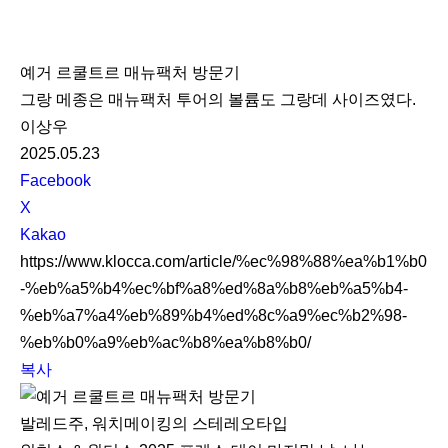
K
L
예거 르쿨트르 매뉴팩처 방문기
O
그랑 메종은 매뉴팩처 투어의 볼륨도 그랑데 사이즈였다.
C
이상우
C
2025.05.23
A
S
Facebook
N
X
S
Kakao
S
https://www.klocca.com/article/%ec%98%88%ea%b1%b0
h
-%eb%a5%b4%ec%bf%a8%ed%8a%b8%eb%a5%b4-
a
%eb%a7%a4%eb%89%b4%ed%8c%a9%ec%b2%98-
r
%eb%b0%a9%eb%ac%b8%ea%b8%b0/
e
복사
발레드주, 워치메이킹의 스테레오타입