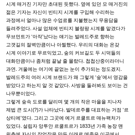
시계 매거진 기자만 초대된 듯했다. 옆에 있던 모 매거진의
젊은 기자는 자신이 빈티지 시계를 구입해 수리하는
과정에서 얼마나 많은 수업료를 지불했는지 무용담을
들려주었다. 사설 업체에 빈티지 블랑팡 시계를 맡겼다가
무브먼트가 ‘아작’났다는 얘기는 발레드주로 향하는
고갯길의 절벽만큼이나 아찔했다. 우리의 대화는 온갖
시계 이야기로 무르익었고, 숲의 커브길도 두 시덕들의
대화만큼이나 좀처럼 끝날 줄 몰랐다. 첩첩산중이라더니
과연. 겨울에는 여기에 끝없는 눈이 추가되는 정도겠지.
발레드주의 여러 시계 브랜드가 왜 그렇게 ‘숲’에서 영감을
받았다고 하는지 알 것 같았다. 사방을 둘러봐도 보이는 건
나무뿐이었다.
그렇게 숲속 도로를 달리며 몇 개의 작은 마을을 지나자
제법 큰 도시(?)가 나타났다. 발데르주를 대표하는 거점 ‘르
상티에’였다. 그리고 그곳에 예거 르쿨트르 매뉴팩처가
있었다. 설립자 앙투안 르쿨트르가 1833년 가족 농장 맨
위층에 자신의 작업장을 만든 이래로 메종은 이곳에서