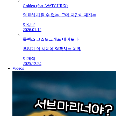
Golden (feat. WATCHR/X)
영원히 깨질 수 없는, 근데 지갑이 깨지는
이상우
2026.01.12
롤렉스 코스모그래프 데이토나
우리가 이 시계에 열광하는 이유
이재섭
2025.12.24
Videos