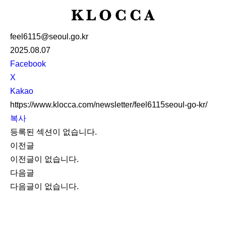
K
L
feel6115@seoul.go.kr
O
2025.08.07
C
S
Facebook
C
N
X
A
S
Kakao
S
https://www.klocca.com/newsletter/feel6115seoul-go-kr/
h
복사
a
등록된 섹션이 없습니다.
r
이전글
e
이전글이 없습니다.
다음글
다음글이 없습니다.