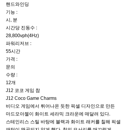
핸드와인딩
기능 :
시, 분
시간당 진동수 :
28,800vph(4Hz)
파워리저브 :
55시간
가격 :
문의
수량 :
12개
J12 코코 게임 참
J12 Coco Game Charms
비디오 게임에서 튀어나온 듯한 픽셀 디자인으로 만든
마드모아젤이 화이트 세라믹 크라운에 매달려 있다.
스테인리스 스틸 바탕에 블랙과 화이트 래커를 칠해 픽셀
패턴이 왜곡되지 않게 했다. 참의 모서리를 매끄럽게