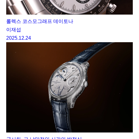
롤렉스 코스모그래프 데이토나
이재섭
2025.12.24