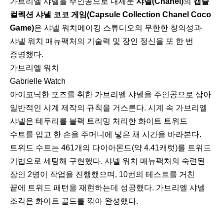
가브리엘 샤넬을 주인공으로 내세운
샤넬(Chanel)
의
캡슐
컬렉션 샤넬 코코 게임(Capsule Collection Chanel Coco
Game)
은 샤넬 워치메이킹 스튜디오의 무한한 창의성과
샤넬 워치 매뉴팩처의 기술력 및 장인 정신을 또 한 번
증명했다.
가브리엘 워치
Gabrielle Watch
아이코닉한 포즈를 취한 가브리엘 샤넬을 주인공으로 삼아
일반적인 시계 제작의 규칙을 거스른다. 시계 속 가브리엘
샤넬은 테두리를 블랙 트리밍 처리한 화이트 트위드
수트를 입고 한 손을 주머니에 넣은 채 시간을 바라본다.
트위드 수트는 461개의 다이아몬드(약 4.41캐럿)를 트위드
기법으로 세팅해 구현했다. 샤넬 워치 매뉴팩처의 숙련된
장인 2명이 작업을 진행했으며, 10번의 테스트를 거친
끝에 트위드 패턴을 재현하는데 성공했다. 가브리엘 샤넬
조각은 화이트 골드를 깎아 완성했다.