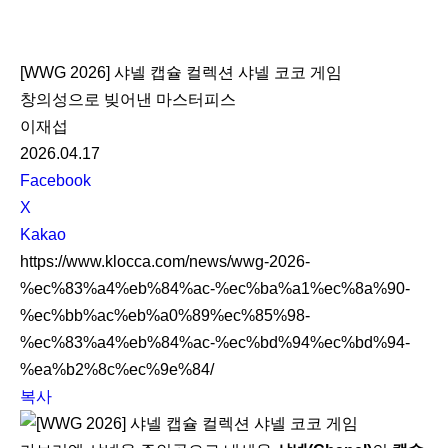
K
L
[WWG 2026] 샤넬 캡슐 컬렉션 샤넬 코코 게임
O
창의성으로 빚어낸 마스터피스
C
이재섭
C
2026.04.17
A
S
Facebook
N
X
S
Kakao
S
https://www.klocca.com/news/wwg-2026-
h
%ec%83%a4%eb%84%ac-%ec%ba%a1%ec%8a%90-
a
%ec%bb%ac%eb%a0%89%ec%85%98-
r
%ec%83%a4%eb%84%ac-%ec%bd%94%ec%bd%94-
e
%ea%b2%8c%ec%9e%84/
복사