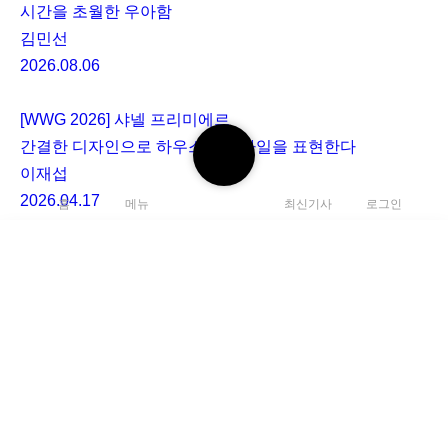
시간을 초월한 우아함
김민선
2026.08.06
[WWG 2026] 샤넬 프리미에르
검
간결한 디자인으로 하우스의 스타일을 표현한다
색
이재섭
하
2026.04.17
홈
메뉴
최신기사
로그인
기
로그인
하거나
가입
하여 댓글을 남겨주세요.
댓글
0
아직 댓글이 없습니다.
검
색
C
하
l
기
e
채용
광고 및 제휴
a
r