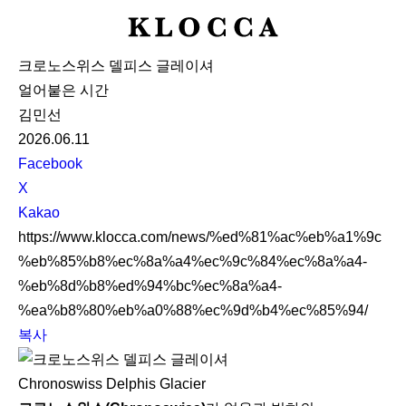
K
L
크로노스위스 델피스 글레이셔
O
얼어붙은 시간
C
김민선
C
2026.06.11
A
S
Facebook
N
X
S
Kakao
S
https://www.klocca.com/news/%ed%81%ac%eb%a1%9c
h
%eb%85%b8%ec%8a%a4%ec%9c%84%ec%8a%a4-
a
%eb%8d%b8%ed%94%bc%ec%8a%a4-
r
%ea%b8%80%eb%a0%88%ec%9d%b4%ec%85%94/
e
복사
Chronoswiss Delphis Glacier