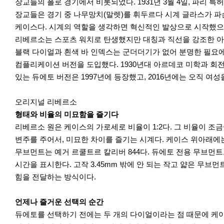
장교들의 폴로 경기에서 비롯되었다. 1931년 3월 4일, 파리 
장교들은 경기 중 나무망치(말렛)를 휘두르다 시계 글라스가 파
케이스다. 시계의 역할을 생각하면 혁신적인 발상으로 시작했으
리베르소는 스포츠 워치로 탄생했지만 대칭과 직선을 강조한 아
블랙 다이얼과 흰색 바 인덱스는 군더더기가 없어 분명한 필요
컴플리케이션 버전을 도입했다. 1930년대 아르데코 미학과 회
있는 듀에토 버전은 1997년에 등장했고, 2016년에는 오직 여
오리지널 리베르소
형태와 비율의 미묘함을 즐기다
리베르소 원은 케이스의 가로세로 비율이 1:2다. 그 비율이 
변주를 주어서, 미묘한 차이를 즐기는 시계다. 케이스 위아래에
무브먼트는 예거 르쿨트르 칼리버 844다. 듀에토 전용 무브먼트
시간을 표시한다. 고작 3.45mm 밖에 안 되는 작고 얇은 무
힘을 전달하는 방식이다.
언제나 즐거운 선택의 순간
듀에토를 선택하기 전에는 두 개의 다이얼이라는 점 때문에 케이스