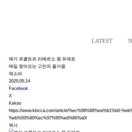
LATEST
예거 르쿨트르 리베르소 원 듀에토
매일 찾아오는 고민의 즐거움
채소라
2025.05.14
S
Facebook
N
X
S
Kakao
S
https://www.klocca.com/article/%ec%98%88%ea%b1%
h
%eb%93%80%ec%97%90%ed%86%a0/
a
복사