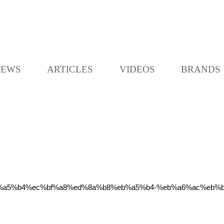
K
L
O
C
NEWS
ARTICLES
VIDEOS
BRANDS
C
A
b0-%eb%a5%b4%ec%bf%a8%ed%8a%b8%eb%a5%b4-%eb%a6%ac%e