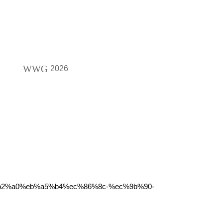
WWG
2026
b%b2%a0%eb%a5%b4%ec%86%8c-%ec%9b%90-