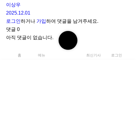
이상우
2025.12.01
로그인
하거나
가입
하여 댓글을 남겨주세요.
댓글
0
검
아직 댓글이 없습니다.
색
하
홈
메뉴
최신기사
로그인
기
채용
광고 및 제휴
검
개인정보보호
클로카 정책
색
C
하
l
기
e
a
K
r
L