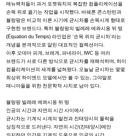
매뉴팩처들이 과거 포켓워치의 복잡한 컴플리케이션을
손목 위로 옮기는 작업을 시작했다. 바쉐론 콘스탄틴과
블랑팡은 비교적 이른 시기에 균시차를 손목시계 형태로
구현한 브랜드다. 특히 블랑팡의 빌레레 에콰시옹 뒤 떵
(Équation du Temps) 라인업은 ‘손목 위의 균시차’라는
개념을 본격적으로 알린 대표적인 컬렉션이다.
이후 오데마 피게, 브레게, 파네라이, IWC 등 여러
브랜드가 서로 다른 방식으로 균시차를 재해석하며, 하이
컴플리케이션의 세계를 넓혀왔다. 오늘날 균시차는 몇몇
최상위 하이엔드 모델에서만 볼 수 있는, 그야말로
매니아들을 위한 천문학적 사치로 남아 있다.ﾠ
블랑팡 빌레레 에콰시옹 뒤 떵
인공의 시간과 자연의 시간 사이에서
균시차는 기계식 시계의 발전과 진태양시의 몰락을
상징적으로 드러낸다. 자연의 시간(진태양시)에만
의지하던 인간은 기계의 도움으로 인공의 시간