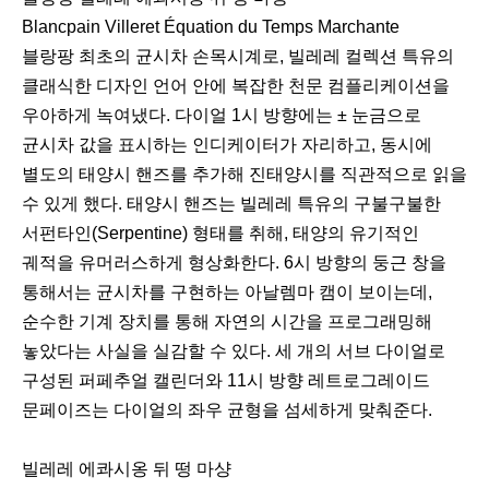
Blancpain Villeret Équation du Temps Marchante
블랑팡 최초의 균시차 손목시계로, 빌레레 컬렉션 특유의
클래식한 디자인 언어 안에 복잡한 천문 컴플리케이션을
우아하게 녹여냈다. 다이얼 1시 방향에는 ± 눈금으로
균시차 값을 표시하는 인디케이터가 자리하고, 동시에
별도의 태양시 핸즈를 추가해 진태양시를 직관적으로 읽을
수 있게 했다. 태양시 핸즈는 빌레레 특유의 구불구불한
서펀타인(Serpentine) 형태를 취해, 태양의 유기적인
궤적을 유머러스하게 형상화한다. 6시 방향의 둥근 창을
통해서는 균시차를 구현하는 아날렘마 캠이 보이는데,
순수한 기계 장치를 통해 자연의 시간을 프로그래밍해
놓았다는 사실을 실감할 수 있다. 세 개의 서브 다이얼로
구성된 퍼페추얼 캘린더와 11시 방향 레트로그레이드
문페이즈는 다이얼의 좌우 균형을 섬세하게 맞춰준다.
빌레레 에콰시옹 뒤 떵 마샹