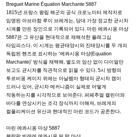
Breguet Marine Équation Marchante 5887
1815년 프랑스 왕립 해군의 공식 크로노미터 제작자로
임명된 아브라함 루이 브레게는, 당대 가장 정교한 균시차
시계를 만든 장인으로 기록되어 있다. 마린 에콰시옹 마샹
5887은 그 유산을 현대적으로 재해석한 플래그십
타임피스다. 이 시계는 평균태양시와 진태양시를 두 개의
독립된 핸즈로 표시하는 ‘에콰시옹 마샹(Equation
Marchante)’ 방식을 채택해, 별도의 암산 없이 다이얼만
보고도 균시차를 직관적으로 읽을 수 있다. 5시 방향의
투르비옹 케이지 위에는 아날렘마 형태의 균시차 캠이
드러나 있어, 균시차 메커니즘이 실제로 어떻게
작동하는지를 시각적으로 보여준다. 퍼페추얼 캘린더와
바다를 연상시키는 조각 장식까지 더해져, 브레게의
컬플리케이션 유산과 현대적인 마린 코드가 공존한다.ﾠ
마린 에콰시옹 마샹 5887
블랑팡 빌레레 에콰시옹 뒤 떵 마샹