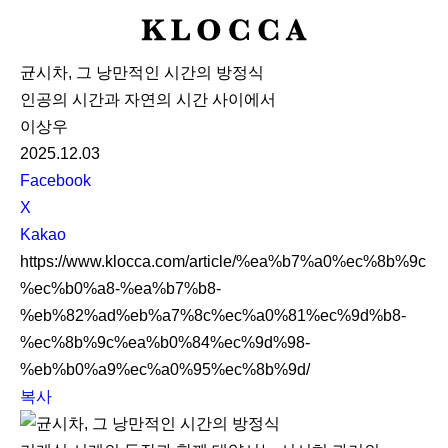
K
L
균시차, 그 낭만적인 시간의 방정식
O
인공의 시간과 자연의 시간 사이에서
C
이상우
C
2025.12.03
A
S
Facebook
N
X
S
Kakao
S
https://www.klocca.com/article/%ea%b7%a0%ec%8b%9c
h
%ec%b0%a8-%ea%b7%b8-
a
%eb%82%ad%eb%a7%8c%ec%a0%81%ec%9d%b8-
r
%ec%8b%9c%ea%b0%84%ec%9d%98-
e
%eb%b0%a9%ec%a0%95%ec%8b%9d/
복사