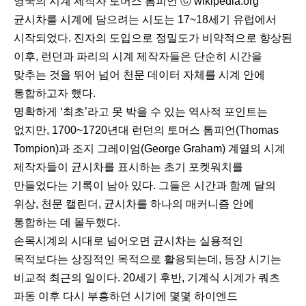
영국의 시계 제작자 토머스 톰피언 ⓒ wikipedia.org
균시차를 시계에 담으려는 시도는 17~18세기 유럽에서
시작되었다. 진자의 도입으로 정밀도가 비약적으로 향상된
이후, 런던과 파리의 시계 제작자들은 단순히 시간을
맞추는 것을 뛰어 넘어 천문 데이터 자체를 시계 안에
통합하고자 했다.
명확하게 ‘최초’라고 못 박을 수 있는 역사적 포인트는
없지만, 1700~1720년대 런던의 토머스 톰피언(Thomas
Tompion)과 조지 그레이엄(George Graham) 계열의 시계
제작자들이 균시차를 표시하는 초기 포켓워치를
만들었다는 기록이 남아 있다. 그들은 시간과 함께 달의
위상, 천문 캘린더, 균시차를 하나의 매커니즘 안에
통합하는 데 몰두했다.
손목시계의 시대로 넘어오면 균시차는 실용적인
목적보다는 상징적인 목적으로 활용되는데, 등장 시기는
비교적 최근의 일이다. 20세기 후반, 기계식 시계가 쿼츠
파동 이후 다시 부흥하던 시기에 몇몇 하이엔드